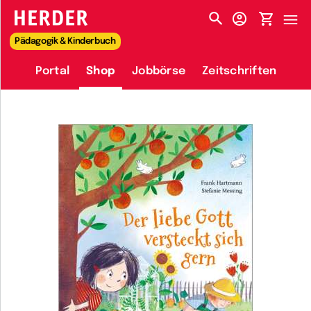
HERDER-MENÜ
Pädagogik & Kinderbuch
Portal
Shop
Jobbörse
Zeitschriften