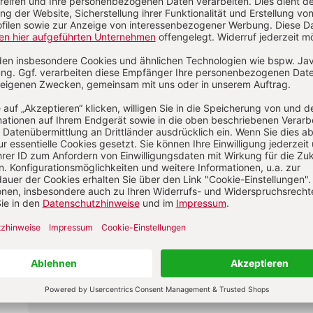
nis können Sie jederzeit widerrufen.
 erklären Sie sich mit unseren Teilnahmebedingunge
T TEILNEHMEN
ALS GAST TEILNEHMEN
L
*