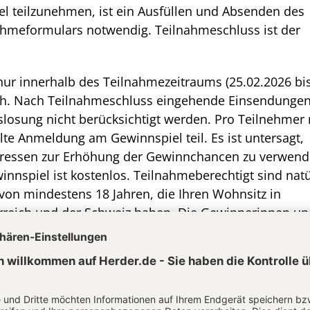
 teilzunehmen, ist ein Ausfüllen und Absenden des
ahmeformulars notwendig. Teilnahmeschluss ist der
nur innerhalb des Teilnahmezeitraums (25.02.2026 bi
ch. Nach Teilnahmeschluss eingehende Einsendunge
slosung nicht berücksichtigt werden. Pro Teilnehmer
lte Anmeldung am Gewinnspiel teil. Es ist untersagt,
ressen zur Erhöhung der Gewinnchancen zu verwend
nspiel ist kostenlos. Teilnahmeberechtigt sind natü
von mindestens 18 Jahren, die Ihren Wohnsitz in
rreich und der Schweiz haben. Die Gewinnerinnen un
r Los ermittelt. Der Rechtsweg ist ausgeschlossen, 
inne ist nicht möglich.
am Gewinnspiel willigen Sie in die Verwendung Ihrer
Zwecke des E-Mail-Marketings des Verlags Herder ein