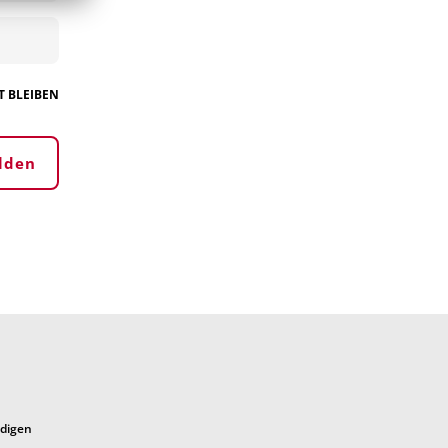
 BLEIBEN
lden
ndigen