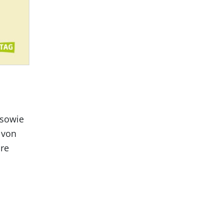
 sowie
 von
hre