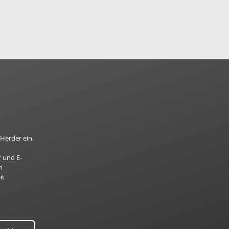
Herder ein.
 und E-
n
it