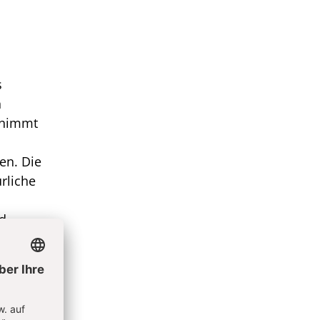
s
n
 nimmt
en. Die
rliche
d
eine
.