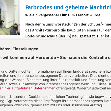
Farbcodes und geheime Nachric
:
Wie ein vergessener Flur zum Lernort wurde
Nach den Wunschvorstellungen der Schüler/-inne
das Architekturbüro die Baupiloten einen Flur der
Bolle-Grundschule (Berlin) neu gestaltet. Hier ist
Architektur aus Partizipation entstanden.
Plus
S. 20-23
Im Tipi durch das Jahr
:
Ein Zelt und das Draußensein als Mittelpunkt des 
Alltags
Auf dem Schulhof der Grundschule am Agilolfinger
in München steht seit zehn Jahren ein großes Tipi