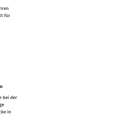
ihren
t für
en
e bei der
ge
cke in