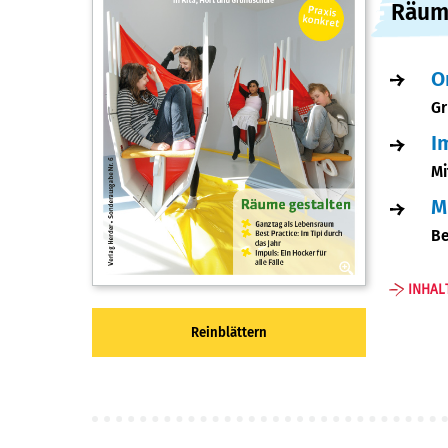
:
Räum
O
Gr
I
Mi
M
Be
INHAL
Reinblättern