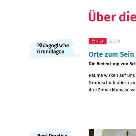
Über di
Plus
S. 8-14
Pädagogische
Grundlagen
Orte zum Sein
:
Die Bedeutung von Sch
Räume wirken auf uns
Grundschulkindern au
ihre Entwicklung so wi