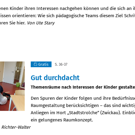
enen Kinder ihren Interessen nachgehen können und die sich an 
sen orientieren: Wie sich pädagogische Teams diesem Ziel Schrit
hren Sie hier.
Von Ute Stary
Gratis
S. 36-37
Gut durchdacht
:
Themenräume nach Interessen der Kinder gestalt
Den Spuren der Kinder folgen und ihre Bedürfniss
Raumgestaltung berücksichtigen – das sind wichti
Anliegen im Hort „Stadtstrolche“ (Zwickau). Einbli
ein gelungenes Raumkonzept.
 Richter-Walter