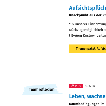
Aufsichtspfli
:
Knackpunkt aus der Pr
"In unserer Einrichtu
Rückzugsmöglichkeiten 
( Evgeni Koslow, Leit
Themenpaket: Aufsich
Plus
S. 32-34
Teamreflexion
Leben, wachsen
:
Raumbedingungen im T