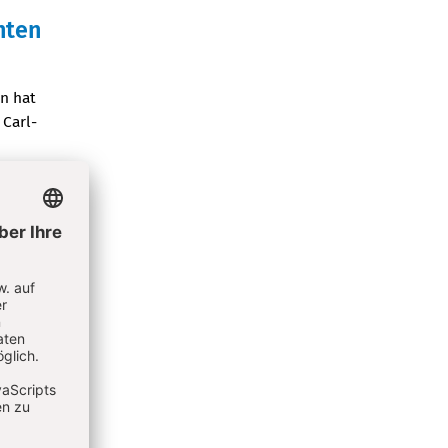
hten
n hat
 Carl-
Hort-
 Platz
. Lesen