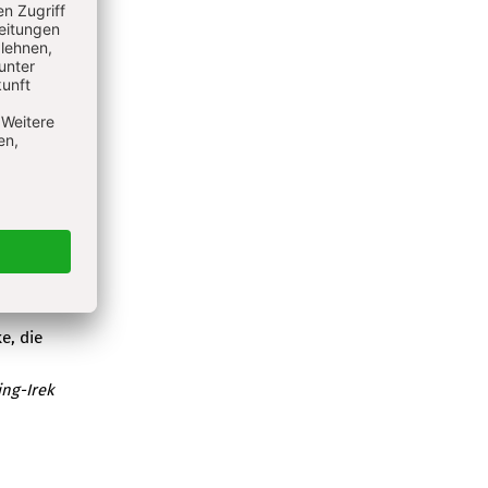
ns
e, die
ng-Irek