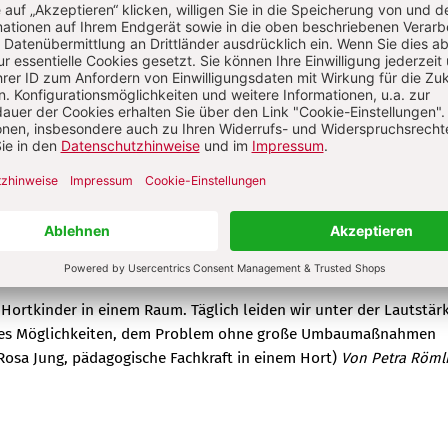
Sie hier, wie die Kinder dieses nutzen und wie es i
n naturindianer-kids
o laut
axis
Hortkinder in einem Raum. Täglich leiden wir unter der Lautstärk
bt es Möglichkeiten, dem Problem ohne große Umbaumaßnahmen
Rosa Jung, pädagogische Fachkraft in einem Hort)
Von Petra Römli