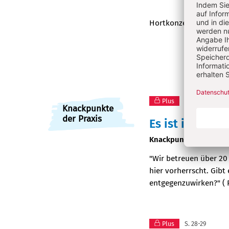
Hortkonzept passt.
Vo
Plus
S. 26-27
Knackpunkte
der Praxis
Es ist immer s
:
Knackpunkt aus der Pr
"Wir betreuen über 20 
hier vorherrscht. Gi
entgegenzuwirken?" ( 
Plus
S. 28-29