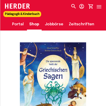
HERDER-MENÜ
Pädagogik & Kinderbuch
Portal
Shop
Jobbörse
Zeitschriften