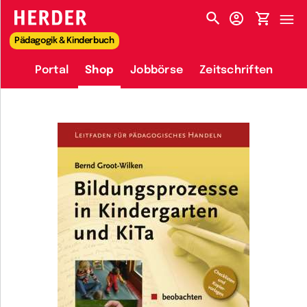
HERDER-MENÜ
Pädagogik & Kinderbuch
Portal
Shop
Jobbörse
Zeitschriften