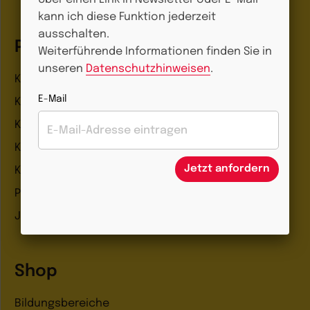
kann ich diese Funktion jederzeit
ausschalten.
Portal
Weiterführende Informationen finden Sie in
unseren
Datenschutzhinweisen
.
Kita-Impulse
E-Mail
Kita-Erzieherin
Kita-Leitung
Kita-Alltag
Jetzt anfordern
Kita-Feste
Podcasts
Jobbörse
Shop
Bildungsbereiche