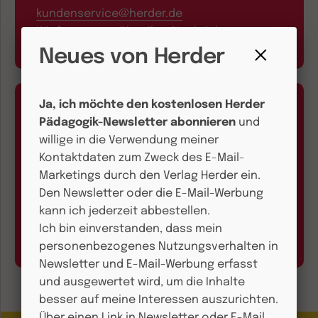
kundenservice@herder.de
Wir freuen uns über Ihre Nachricht.
Neues von Herder
Fenster
schließen
Ja, ich möchte den kostenlosen Herder
Pädagogik-Newsletter abonnieren
und
willige in die Verwendung meiner
Kontaktdaten zum Zweck des E-Mail-
Aboservice
Marketings durch den Verlag Herder ein.
Den Newsletter oder die E-Mail-Werbung
kann ich jederzeit abbestellen.
Abo online kündigen
Ich bin einverstanden, dass mein
Hier geht’s zum Formular
personenbezogenes Nutzungsverhalten in
Newsletter und E-Mail-Werbung erfasst
und ausgewertet wird, um die Inhalte
besser auf meine Interessen auszurichten.
Über einen Link in Newsletter oder E-Mail