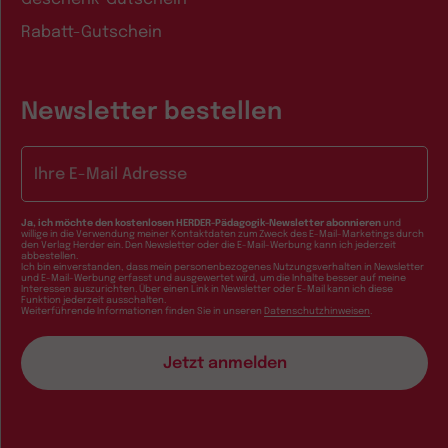
Rabatt-Gutschein
Newsletter bestellen
E-Mail-Adresse
Ja, ich möchte den kostenlosen HERDER-Pädagogik-Newsletter abonnieren
und
willige in die Verwendung meiner Kontaktdaten zum Zweck des E-Mail-Marketings durch
den Verlag Herder ein. Den Newsletter oder die E-Mail-Werbung kann ich jederzeit
abbestellen.
Ich bin einverstanden, dass mein personenbezogenes Nutzungsverhalten in Newsletter
und E-Mail-Werbung erfasst und ausgewertet wird, um die Inhalte besser auf meine
Interessen auszurichten. Über einen Link in Newsletter oder E-Mail kann ich diese
Funktion jederzeit ausschalten.
Weiterführende Informationen finden Sie in unseren
Datenschutzhinweisen
.