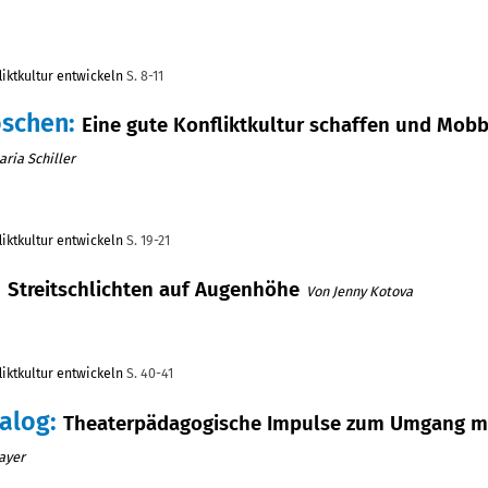
fliktkultur entwickeln
S. 8-11
öschen
:
Eine gute Konfliktkultur schaffen und Mob
ria Schiller
fliktkultur entwickeln
S. 19-21
:
Streitschlichten auf Augenhöhe
Von Jenny Kotova
fliktkultur entwickeln
S. 40-41
ialog
:
Theaterpädagogische Impulse zum Umgang m
ayer