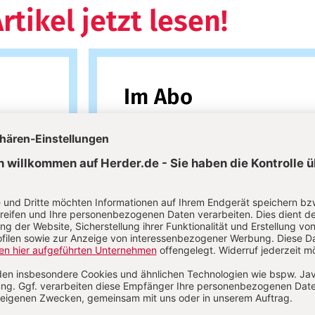
rtikel jetzt lesen!
Im Abo
auf
Ihr Plus: Zugriff auch auf alle anderen Artikel im
Abo-Bereich
 Artikel
1 Heft + 1 Heft digital 0,00 €
38,60 € für 4 Ausgaben pro Jahr +
danach
erfügbar
Digitalzugang
inkl. MwSt., versandkostenfrei
wSt
Im Abo
Im Digital-Abo