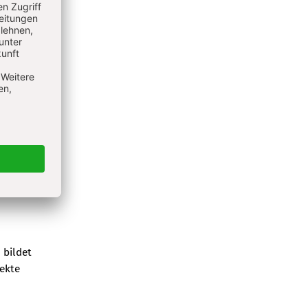
 bildet
jekte