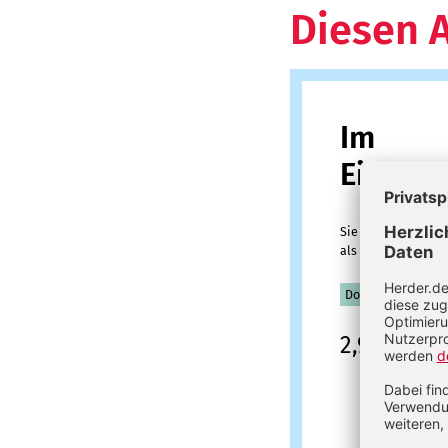
Diesen A
Im
Einzelk
Sie erhalten diesen
als PDF-Datei.
Download sofort v
2,95 €
inkl. M