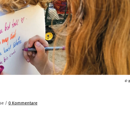
© N
lse /
0 Kommentare