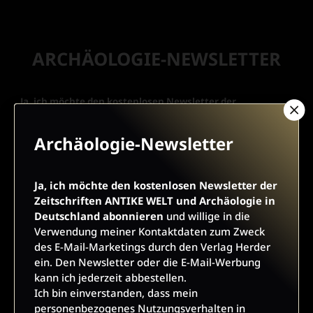
ARCHÄOLOGIE-NEWSLETTER
Ja, ich möchte den kostenlosen Newsletter der
Zeitschriften ANTIKE WELT und Archäologie in
Deutschland abonnieren
und willige in die Verwendung
Archäologie-Newsletter
meiner Kontaktdaten zum Zweck des E-Mail-Marketings
durch den Verlag Herder ein. Den Newsletter oder die E-Mail-
Werbung kann ich jederzeit abbestellen.
Ja, ich möchte den kostenlosen Newsletter der
Ich bin einverstanden, dass mein personenbezogenes
Zeitschriften ANTIKE WELT und Archäologie in
Nutzungsverhalten in Newsletter und E-Mail-Werbung erfasst
Deutschland abonnieren
und willige in die
und ausgewertet wird, um die Inhalte besser auf meine
Verwendung meiner Kontaktdaten zum Zweck
Interessen auszurichten. Über einen Link in Newsletter oder
des E-Mail-Marketings durch den Verlag Herder
E-Mail kann ich diese Funktion jederzeit ausschalten.
ein. Den Newsletter oder die E-Mail-Werbung
Weiterführende Informationen finden Sie in unseren
kann ich jederzeit abbestellen.
Datenschutzhinweisen
.
Ich bin einverstanden, dass mein
personenbezogenes Nutzungsverhalten in
E-Mail