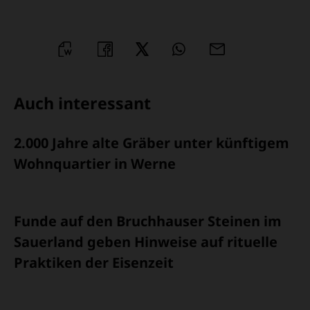
WORD
TEILEN
TEILEN
WHATSAPP
MAILEN
ÜBERSCHRIFT
Auch interessant
ARTIKEL-
2.000 Jahre alte Gräber unter künftigem
INFOS
Wohnquartier in Werne
Funde auf den Bruchhauser Steinen im
Sauerland geben Hinweise auf rituelle
Praktiken der Eisenzeit