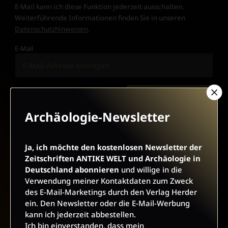
E-Mail kann ich diese Funktion jederzeit ausschalten.
Weiterführende Informationen finden Sie in unseren
Datenschutzhinweisen
.
E-Mail
JETZT ANMELDEN
Archäologie-Newsletter
Ja, ich möchte den kostenlosen Newsletter der
Zeitschriften ANTIKE WELT und Archäologie in
Deutschland abonnieren
und willige in die
Verwendung meiner Kontaktdaten zum Zweck
AGB UND WIDERRUFSBELEHRUNG
DATENSCHUTZ
des E-Mail-Marketings durch den Verlag Herder
BARRIEREFREIHEIT
IMPRESSUM
ein. Den Newsletter oder die E-Mail-Werbung
kann ich jederzeit abbestellen.
Ich bin einverstanden, dass mein