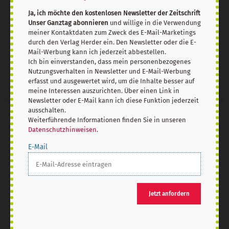
Ja, ich möchte den kostenlosen Newsletter der Zeitschrift
Unser Ganztag abonnieren
und willige in die Verwendung
meiner Kontaktdaten zum Zweck des E-Mail-Marketings
Jetzt anmelden
durch den Verlag Herder ein. Den Newsletter oder die E-
Mail-Werbung kann ich jederzeit abbestellen.
Ich bin einverstanden, dass mein personenbezogenes
Nutzungsverhalten in Newsletter und E-Mail-Werbung
erfasst und ausgewertet wird, um die Inhalte besser auf
meine Interessen auszurichten. Über einen Link in
Newsletter oder E-Mail kann ich diese Funktion jederzeit
ausschalten.
Weiterführende Informationen finden Sie in unseren
AGB und Widerrufsbelehrung
Datenschutz
Datenschutzhinweisen
.
Barrierefreiheit
Impressum
E-Mail
Vertrag widerrufen
Abo online kündigen
Jetzt anfordern