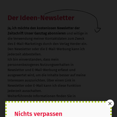
Der Ideen-Newsletter
Ja, ich möchte den kostenlosen Newsletter der
Zeitschrift Unser Ganztag abonnieren
und willige in
die Verwendung meiner Kontaktdaten zum Zweck
des E-Mail-Marketings durch den Verlag Herder ein.
Den Newsletter oder die E-Mail-Werbung kann ich
jederzeit abbestellen.
Ich bin einverstanden, dass mein
personenbezogenes Nutzungsverhalten in
Newsletter und E-Mail-Werbung erfasst und
ausgewertet wird, um die Inhalte besser auf meine
Interessen auszurichten. Über einen Link in
Newsletter oder E-Mail kann ich diese Funktion
jederzeit ausschalten.
Weiterführende Informationen finden Sie in
unseren
Datenschutzhinweisen
.
E-Mail
Nichts verpassen