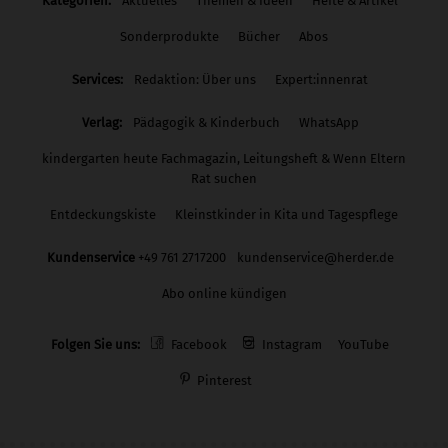
Kategorien:
Aktuelles
Themen & Ideen
Hefte & Artikel
Sonderprodukte
Bücher
Abos
Services:
Redaktion: Über uns
Expert:innenrat
Verlag:
Pädagogik & Kinderbuch
WhatsApp
kindergarten heute Fachmagazin, Leitungsheft & Wenn Eltern
Rat suchen
Entdeckungskiste
Kleinstkinder in Kita und Tagespflege
Kundenservice
+49 761 2717200
kundenservice@herder.de
Abo online kündigen
Folgen Sie uns:
Facebook
Instagram
YouTube
Pinterest