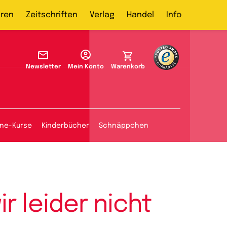
ren
Zeitschriften
Verlag
Handel
Info
Newsletter
Mein Konto
Warenkorb
ine-Kurse
Kinderbücher
Schnäppchen
r leider nicht