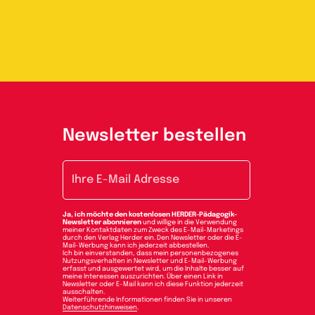
Newsletter bestellen
E-Mail-Adresse
Ja, ich möchte den kostenlosen HERDER-Pädagogik-
Newsletter abonnieren
und willige in die Verwendung
meiner Kontaktdaten zum Zweck des E-Mail-Marketings
durch den Verlag Herder ein. Den Newsletter oder die E-
Mail-Werbung kann ich jederzeit abbestellen.
Ich bin einverstanden, dass mein personenbezogenes
Nutzungsverhalten in Newsletter und E-Mail-Werbung
erfasst und ausgewertet wird, um die Inhalte besser auf
meine Interessen auszurichten. Über einen Link in
Newsletter oder E-Mail kann ich diese Funktion jederzeit
ausschalten.
Weiterführende Informationen finden Sie in unseren
Datenschutzhinweisen
.