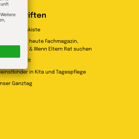
Zeitschriften
ntdeckungskiste
indergarten heute Fachmagazin,
eitungsheft & Wenn Eltern Rat suchen
izz Elternwelt
leinstkinder in Kita und Tagespflege
nser Ganztag