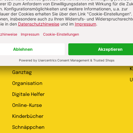
Shop
Bildungsbereiche
E
Praxisideen
k
L
Beobachtung & Dokumentation
k
Unter 3
K
Ganztag
U
Organisation
Digitale Helfer
Online-Kurse
Kinderbücher
Schnäppchen