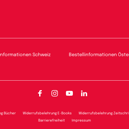
informationen Schweiz
Bestellinformationen Öste
Facebook
Instagram
YouTube
LinkedIn
ng Bücher
Widerrufsbelehrung E-Books
Widerrufsbelehrung Zeitschri
Barrierefreiheit
Impressum