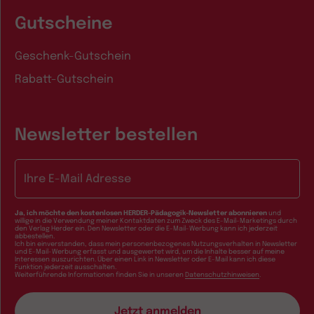
Gutscheine
Geschenk-Gutschein
Rabatt-Gutschein
Newsletter bestellen
E-Mail-Adresse
Ja, ich möchte den kostenlosen HERDER-Pädagogik-Newsletter abonnieren
und
willige in die Verwendung meiner Kontaktdaten zum Zweck des E-Mail-Marketings durch
den Verlag Herder ein. Den Newsletter oder die E-Mail-Werbung kann ich jederzeit
abbestellen.
Ich bin einverstanden, dass mein personenbezogenes Nutzungsverhalten in Newsletter
und E-Mail-Werbung erfasst und ausgewertet wird, um die Inhalte besser auf meine
Interessen auszurichten. Über einen Link in Newsletter oder E-Mail kann ich diese
Funktion jederzeit ausschalten.
Weiterführende Informationen finden Sie in unseren
Datenschutzhinweisen
.