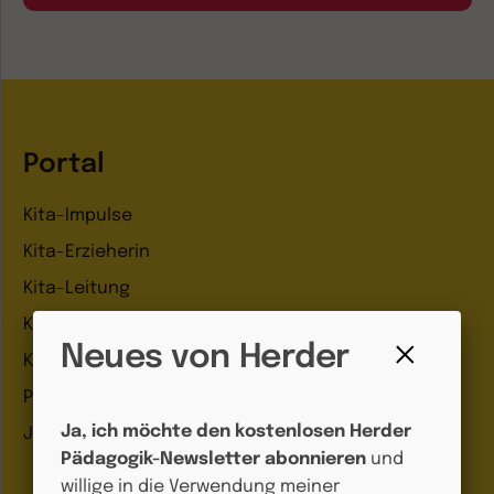
Portal
Kita-Impulse
Kita-Erzieherin
Kita-Leitung
Kita-Alltag
Neues von Herder
Kita-Feste
Fenster
Podcasts
schließen
Ja, ich möchte den kostenlosen Herder
Jobbörse
Pädagogik-Newsletter abonnieren
und
willige in die Verwendung meiner