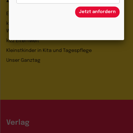
Zeitschriften
Jetzt anfordern
Entdeckungskiste
kindergarten heute Fachmagazin, Leitungsheft &
Wenn Eltern Rat suchen
kizz Elternwelt
Kleinstkinder in Kita und Tagespflege
Unser Ganztag
Verlag