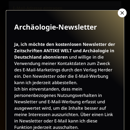
Archäologie-Newsletter
JETZT ANMELDEN
Ja, ich möchte den kostenlosen Newsletter der
Zeitschriften ANTIKE WELT und Archäologie in
Deutschland abonnieren
und willige in die
Verwendung meiner Kontaktdaten zum Zweck
des E-Mail-Marketings durch den Verlag Herder
AGB UND WIDERRUFSBELEHRUNG
DATENSCHUTZ
ein. Den Newsletter oder die E-Mail-Werbung
kann ich jederzeit abbestellen.
BARRIEREFREIHEIT
IMPRESSUM
Ich bin einverstanden, dass mein
personenbezogenes Nutzungsverhalten in
Newsletter und E-Mail-Werbung erfasst und
VERTRAG WIDERRUFEN
ausgewertet wird, um die Inhalte besser auf
meine Interessen auszurichten. Über einen Link
in Newsletter oder E-Mail kann ich diese
ABO ONLINE KÜNDIGEN
Funktion jederzeit ausschalten.