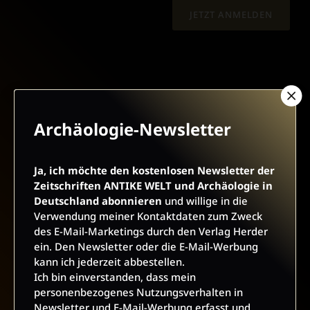
JETZT ANMELDEN
Archäologie-Newsletter
AGB UND WIDERRUFSBELEHRUNG
DATENSCHUTZ
BARRIEREFREIHEIT
IMPRESSUM
Ja, ich möchte den kostenlosen Newsletter der
Zeitschriften ANTIKE WELT und Archäologie in
Deutschland abonnieren
und willige in die
VERTRAG WIDERRUFEN
Verwendung meiner Kontaktdaten zum Zweck
des E-Mail-Marketings durch den Verlag Herder
ABO ONLINE KÜNDIGEN
ein. Den Newsletter oder die E-Mail-Werbung
kann ich jederzeit abbestellen.
Ich bin einverstanden, dass mein
personenbezogenes Nutzungsverhalten in
Newsletter und E-Mail-Werbung erfasst und