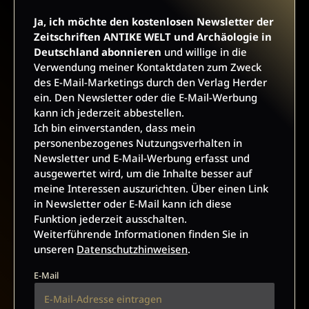
Ja, ich möchte den kostenlosen Newsletter der
Zeitschriften ANTIKE WELT und Archäologie in
JETZT ANMELDEN
Deutschland abonnieren
und willige in die
Verwendung meiner Kontaktdaten zum Zweck
des E-Mail-Marketings durch den Verlag Herder
ein. Den Newsletter oder die E-Mail-Werbung
kann ich jederzeit abbestellen.
Ich bin einverstanden, dass mein
personenbezogenes Nutzungsverhalten in
AGB UND WIDERRUFSBELEHRUNG
DATENSCHUTZ
Newsletter und E-Mail-Werbung erfasst und
ausgewertet wird, um die Inhalte besser auf
BARRIEREFREIHEIT
IMPRESSUM
meine Interessen auszurichten. Über einen Link
in Newsletter oder E-Mail kann ich diese
Funktion jederzeit ausschalten.
VERTRAG WIDERRUFEN
Weiterführende Informationen finden Sie in
unseren
Datenschutzhinweisen
.
ABO ONLINE KÜNDIGEN
E-Mail