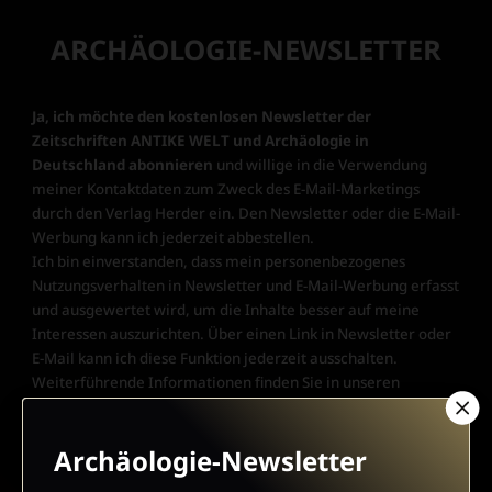
ARCHÄOLOGIE-NEWSLETTER
Ja, ich möchte den kostenlosen Newsletter der
Zeitschriften ANTIKE WELT und Archäologie in
Deutschland abonnieren
und willige in die Verwendung
meiner Kontaktdaten zum Zweck des E-Mail-Marketings
durch den Verlag Herder ein. Den Newsletter oder die E-Mail-
Werbung kann ich jederzeit abbestellen.
Ich bin einverstanden, dass mein personenbezogenes
Nutzungsverhalten in Newsletter und E-Mail-Werbung erfasst
und ausgewertet wird, um die Inhalte besser auf meine
Interessen auszurichten. Über einen Link in Newsletter oder
E-Mail kann ich diese Funktion jederzeit ausschalten.
Weiterführende Informationen finden Sie in unseren
Datenschutzhinweisen
.
E-Mail
Archäologie-Newsletter