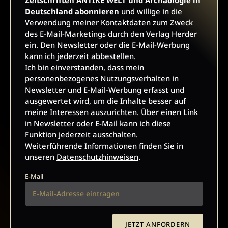
Zeitschriften ANTIKE WELT und Archäologie in
Werbung kann ich jederzeit abbestellen.
Deutschland abonnieren
und willige in die
Ich bin einverstanden, dass mein personenbezogenes
Verwendung meiner Kontaktdaten zum Zweck
Nutzungsverhalten in Newsletter und E-Mail-Werbung erfasst
des E-Mail-Marketings durch den Verlag Herder
und ausgewertet wird, um die Inhalte besser auf meine
ein. Den Newsletter oder die E-Mail-Werbung
Interessen auszurichten. Über einen Link in Newsletter oder
kann ich jederzeit abbestellen.
E-Mail kann ich diese Funktion jederzeit ausschalten.
Ich bin einverstanden, dass mein
Weiterführende Informationen finden Sie in unseren
personenbezogenes Nutzungsverhalten in
Datenschutzhinweisen
.
Newsletter und E-Mail-Werbung erfasst und
E-Mail
ausgewertet wird, um die Inhalte besser auf
meine Interessen auszurichten. Über einen Link
in Newsletter oder E-Mail kann ich diese
Funktion jederzeit ausschalten.
Weiterführende Informationen finden Sie in
JETZT ANMELDEN
unseren
Datenschutzhinweisen
.
E-Mail
JETZT ANFORDERN