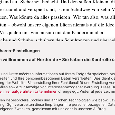
t und auf Sicherheit bedacht. Und den süßen Kleinen, di
verträumt und verspielt sind, ist ein Schulweg von zehn 
en. Was könnte da alles passieren! Wir tun also, was all
tun – obwohl unsere eigenen Eltern niemals auf die Idee
r quälen uns gemeinsam mit den Kindern in aller
Jacke und Schuhe, schultern den Schulranzen und überg
önlich ans pädagogische Personal.
sei zu unserer Entschuldigung gesagt, inmitten einer gro
breite Straßen mit Ampeln, über die rücksichtslose
bei Rot heizen, und es gibt unübersichtliche Nebenstraß
e die Sicht versperren. Also wirklich keine idealen
eine Verkehrsteilnehmer. Aber – und hier kommt meine 
 (die Faulheit) ins Spiel – irgendwie ist das trotzdem k
morgendliche Bringen nervt! Wie lange soll das noch
ritten oder gar vierten, fünften, sechsten Klasse? Ich be