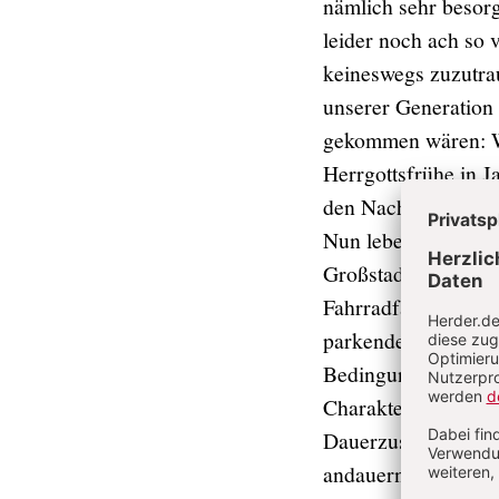
nämlich sehr besorg
leider noch ach so 
keineswegs zuzutrau
unserer Generation 
gekommen wären: Wi
Herrgottsfrühe in 
den Nachwuchs pers
Nun leben wir, das 
Großstadt. Es gibt 
Fahrradfahrer auch 
parkenden Autos, di
Bedingungen für kl
Charaktereigenschaft
Dauerzustand. Das 
andauern? Bis zur d