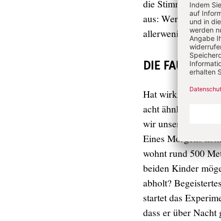
die Stimmung in me
aus: Wer aus der Kl
allerwenigsten.
DIE FAULHEIT 
Hat wirklich niema
acht ähnlich lustlo
wir unsere Kinder z
Eines Morgens komme
wohnt rund 500 Met
beiden Kinder mögen
abholt? Begeistert
startet das Experim
dass er über Nacht 