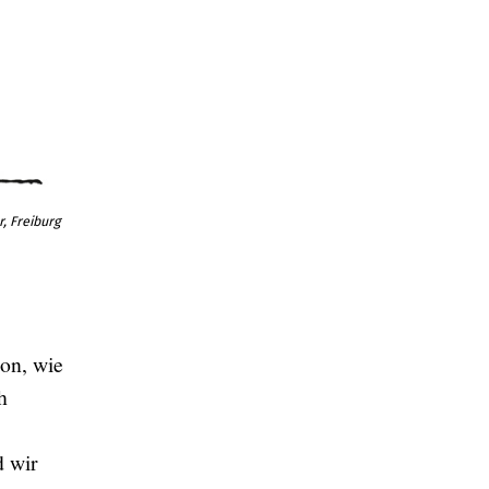
, Freiburg
ion, wie
h
d wir