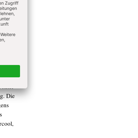
fällig
um halb
en, ob
ochter
g. Die
gens
s
rcool,