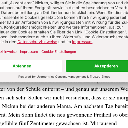
inem Umfeld zu beobachten. Frage auch den Sohn unauf
asse kommt denn schon allein? Es sind leider die
SIEGT
nd außer mir Leidensdruck? Ist da keiner, der morgens 
s wie ich zur Schule schlappt? Und den leise Zweifel quäl
u ausreichend Selbstständigkeit erziehen?
 ich tatsächlich mit einer Mutter ins Gespräch. Ihre T
er von der Schule entfernt – und genau auf unserem We
 sich sehr. Sollen wir nicht versuchen, dass er sie mor
es Nicken bei der anderen Mama. Am nächsten Tag bereit
ent. Mein Sohn findet die neu gewonnene Freiheit so obe
gefühlte fünf Zentimeter gewachsen ist. Mit tausend