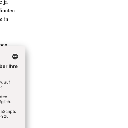
e ja
Minuten
e in
eben
ßen
en mit
zweite
ein
ginne