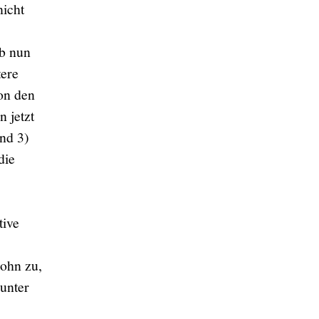
nicht
ab nun
tere
on den
n jetzt
ind 3)
die
tive
Sohn zu,
unter