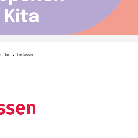
m Hort
Loslassen
ssen