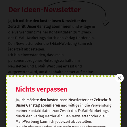
Der Ideen-Newsletter
Ja, ich möchte den kostenlosen Newsletter der
Zeitschrift Unser Ganztag abonnieren
und willige in
die Verwendung meiner Kontaktdaten zum Zweck
des E-Mail-Marketings durch den Verlag Herder ein.
Den Newsletter oder die E-Mail-Werbung kann ich
jederzeit abbestellen.
Ich bin einverstanden, dass mein
personenbezogenes Nutzungsverhalten in
Newsletter und E-Mail-Werbung erfasst und
ausgewertet wird, um die Inhalte besser auf meine
Interessen auszurichten. Über einen Link in
Newsletter oder E-Mail kann ich diese Funktion
Nichts verpassen
jederzeit ausschalten.
Weiterführende Informationen finden Sie in
Ja, ich möchte den kostenlosen Newsletter der Zeitschrift
unseren
Datenschutzhinweisen
.
Unser Ganztag abonnieren
und willige in die Verwendung
E-Mail
meiner Kontaktdaten zum Zweck des E-Mail-Marketings
durch den Verlag Herder ein. Den Newsletter oder die E-
Mail-Werbung kann ich jederzeit abbestellen.
Ich bin einverstanden, dass mein personenbezogenes