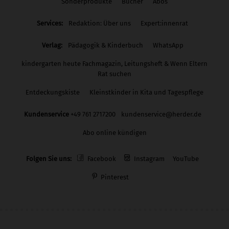
Sonderprodukte
Bücher
Abos
Services:
Redaktion: Über uns
Expert:innenrat
Verlag:
Pädagogik & Kinderbuch
WhatsApp
kindergarten heute Fachmagazin, Leitungsheft & Wenn Eltern
Rat suchen
Entdeckungskiste
Kleinstkinder in Kita und Tagespflege
Kundenservice
+49 761 2717200
kundenservice@herder.de
Abo online kündigen
Folgen Sie uns:
Facebook
Instagram
YouTube
Pinterest