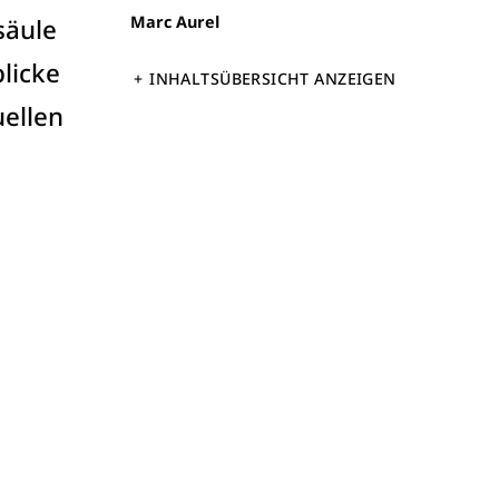
:
Marc Aurel
säule
licke
INHALTSÜBERSICHT ANZEIGEN
uellen