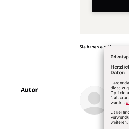
Sie haben ein Abonneme
Autor
ÜBERSCHRIFT
Thom
ARTIKEL-
INFOS