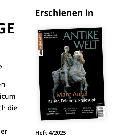
Erschienen in
GE
s
en
ricum
ch die
der
Heft 4/2025