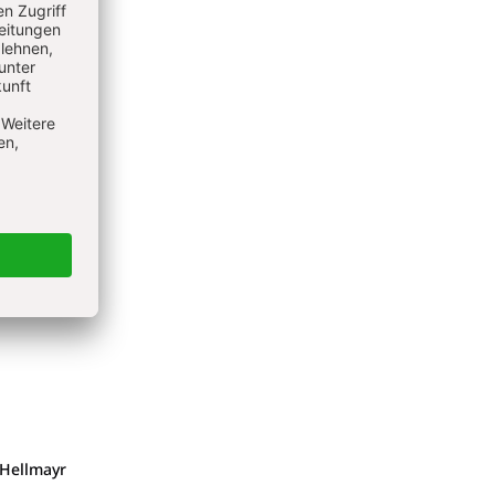
schen
olles
 Hellmayr