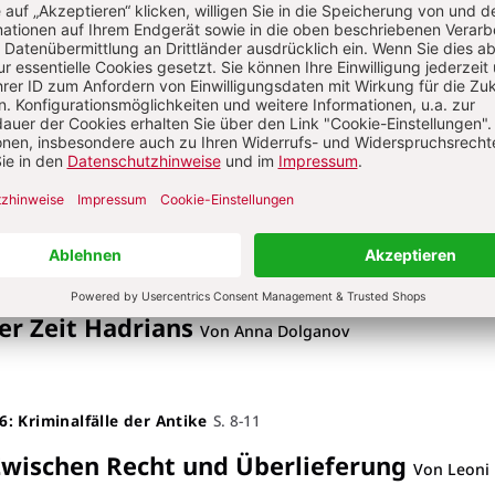
6: Kriminalfälle der Antike
S. 12-17
Athen
:
Tötungsdelikte im Spiegel der atti
on Josef Fischer
6: Kriminalfälle der Antike
S. 18-23
rstand - Römische Ängste
:
Ein geheimnisv
er Zeit Hadrians
Von Anna Dolganov
6: Kriminalfälle der Antike
S. 8-11
wischen Recht und Überlieferung
Von Leoni