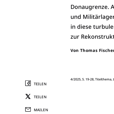
Donaugrenze. A
und Militärlage
in diese turbul
zur Rekonstrukt
Von
Thomas Fische
4/2025, S. 19-28, Titelthema,
TEILEN
TEILEN
MAILEN