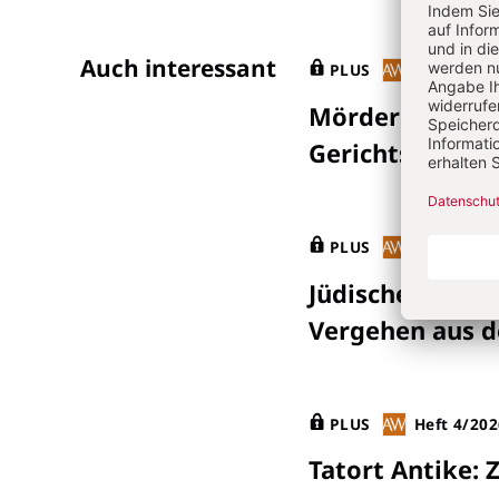
Auch interessant
PLUS
Heft 4/202
Mörderisches 
Gerichtsreden
V
PLUS
Heft 4/202
Jüdischer Wide
Vergehen aus d
PLUS
Heft 4/202
Tatort Antike
:
Z