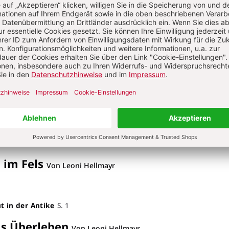
ke Puppen. Zwischen Spiel und Ritual
S. 1
ewohnt
Von Leoni Hellmayr
etztes Afrika
S. 1
ber Kulturen und Grenzen hinweg
Von Leoni 
s aus Petra
S. 1
 im Fels
Von Leoni Hellmayr
t in der Antike
S. 1
s Überleben
Von Leoni Hellmayr