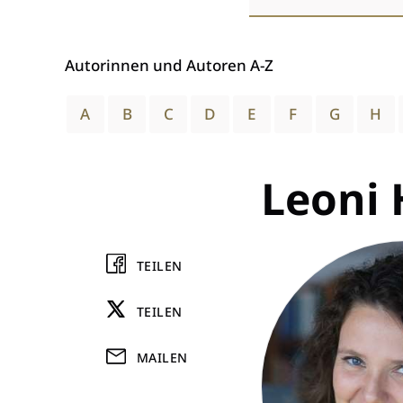
wählen
Autorinnen und Autoren A-Z
A
B
C
D
E
F
G
H
Leoni 
TEILEN
TEILEN
MAILEN