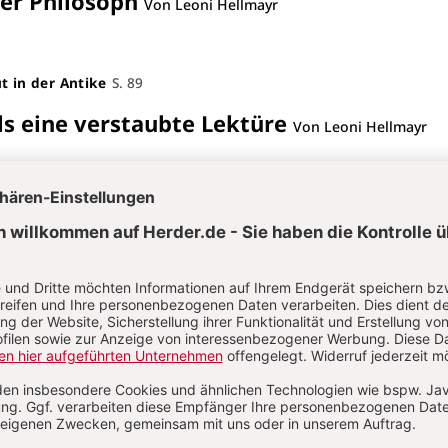
er Philosoph
Von Leoni Hellmayr
t in der Antike
S. 89
ls eine verstaubte Lektüre
Von Leoni Hellmayr
kerwanderungszeit im Norden
S. 79
testen archäologischen Stätten in
e Panzram u. Dominik Kloss
Von Leoni Hellmayr
 Königsnekropole von Abydos
S. 1
er Pilgerort
Von Leoni Hellmayr