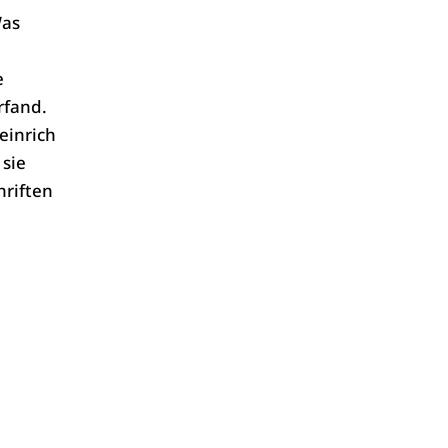
Was
e
rfand.
einrich
 sie
hriften
n