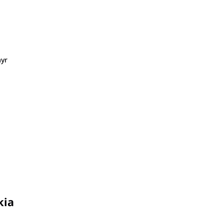
yr
kia