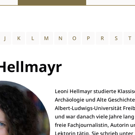
J
K
L
M
N
O
P
R
S
T
Hellmayr
Leoni Hellmayr studierte Klassi
Archäologie und Alte Geschichte
Albert-Ludwigs-Universität Frei
und war danach viele Jahre lang
freie Fachjournalistin, Autorin 
Lektorin tätig. Sie schrieb unter