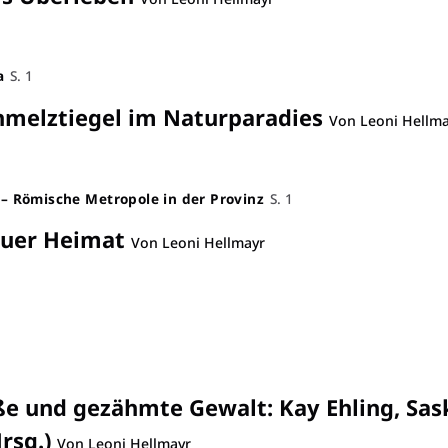
a
S. 1
chmelztiegel im Naturparadies
Von Leoni Hellma
r – Römische Metropole in der Provinz
S. 1
euer Heimat
Von Leoni Hellmayr
ße und gezähmte Gewalt
:
Kay Ehling, Sas
rsg.)
Von Leoni Hellmayr