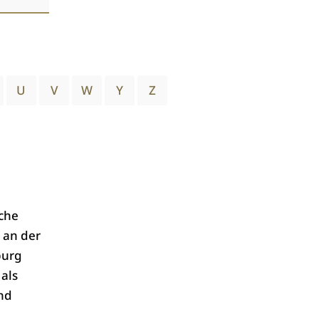
U
V
W
Y
Z
sche
 an der
burg
 als
und