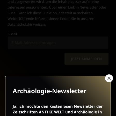
und ausgewertet wird, um die Inhalte besser auf meine
Interessen auszurichten. Über einen Link in Newsletter oder
E-Mail kann ich diese Funktion jederzeit ausschalten.
Weiterführende Informationen finden Sie in unseren
Datenschutzhinweisen
.
E-Mail
JETZT ANMELDEN
Archäologie-Newsletter
AGB UND WIDERRUFSBELEHRUNG
DATENSCHUTZ
Ja, ich möchte den kostenlosen Newsletter der
Zeitschriften ANTIKE WELT und Archäologie in
BARRIEREFREIHEIT
IMPRESSUM