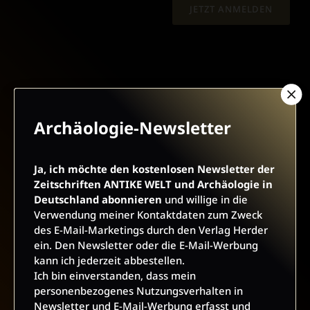
JETZT ANMELDEN
Archäologie-Newsletter
AGB UND WIDERRUFSBELEHRUNG
DATENSCHUTZ
BARRIEREFREIHEIT
IMPRESSUM
Ja, ich möchte den kostenlosen Newsletter der
Zeitschriften ANTIKE WELT und Archäologie in
Deutschland abonnieren
und willige in die
VERTRAG WIDERRUFEN
Verwendung meiner Kontaktdaten zum Zweck
des E-Mail-Marketings durch den Verlag Herder
ABO ONLINE KÜNDIGEN
ein. Den Newsletter oder die E-Mail-Werbung
kann ich jederzeit abbestellen.
Ich bin einverstanden, dass mein
personenbezogenes Nutzungsverhalten in
Newsletter und E-Mail-Werbung erfasst und