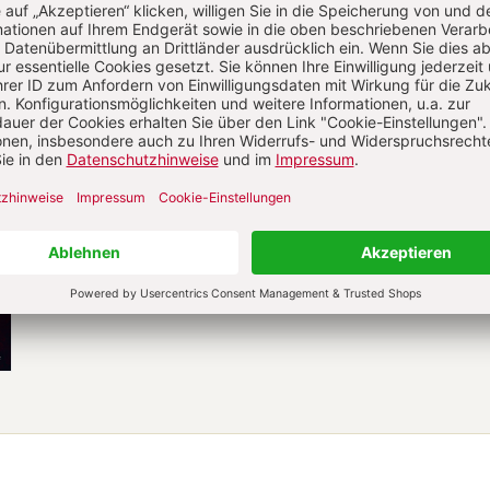
Schubert, Charlotte
Der Tod der Tribune
.
Leben und
Sterben des Tiberius und Caius
Gracchus
München: C.H. Beck 2024, 303 S., 19 s/w-Abb., 32 Euro