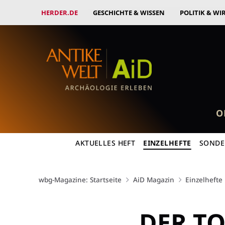
HERDER.DE
GESCHICHTE & WISSEN
POLITIK & WI
O
AKTUELLES HEFT
EINZELHEFTE
SONDE
wbg-Magazine: Startseite
AiD Magazin
Einzelhefte
DER TO