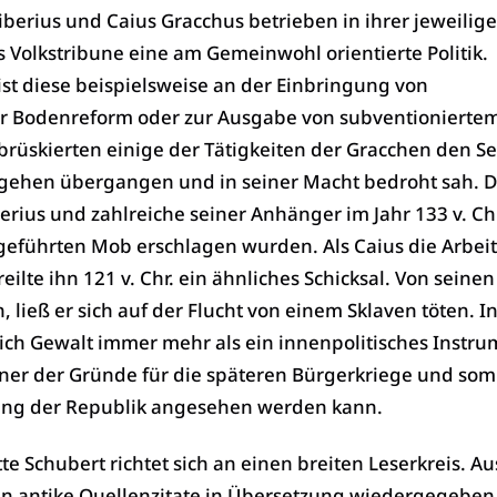
iberius und Caius Gracchus betrieben in ihrer jeweilig
s Volkstribune eine am Gemeinwohl orientierte Politik.
st diese beispielsweise an der Einbringung von
r Bodenreform oder zur Ausgabe von subventionierte
 brüskierten einige der Tätigkeiten der Gracchen den Se
rgehen übergangen und in seiner Macht bedroht sah. D
berius und zahlreiche seiner Anhänger im Jahr 133 v. Ch
eführten Mob erschlagen wurden. Als Caius die Arbeit
reilte ihn 121 v. Chr. ein ähnliches Schicksal. Von seine
, ließ er sich auf der Flucht von einem Sklaven töten. I
 sich Gewalt immer mehr als ein innenpolitisches Instru
einer der Gründe für die späteren Bürgerkriege und som
gang der Republik angesehen werden kann.
e Schubert richtet sich an einen breiten Leserkreis. Au
 antike Quellenzitate in Übersetzung wiedergegeben.