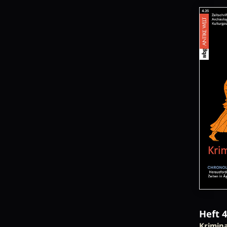
Heft 
:
Krimina