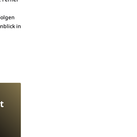
Folgen
nblick in
t