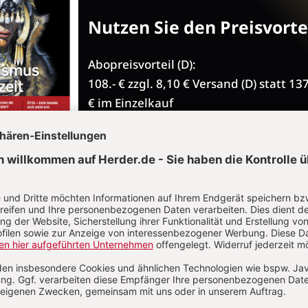
Nutzen Sie den Preisvortei
Abopreisvorteil (D):
108.- € zzgl. 8,10 € Versand (D) statt 13
€ im Einzelkauf
inkl. Digitalzugang
12,- € pro Ausgabe im Abo
insgesamt 9 Ausgaben im Jahr: 6 regul
Hefte und 3 Sonderhefte
ohne Risiko, jederzeit kündbar
JETZT GRATIS TESTEN