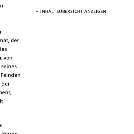
en
INHALTSÜBERSICHT ANZEIGEN
m
nat, der
ies
r. von
 seines
n Feinden
n der
ment,
it
s
 Ferner