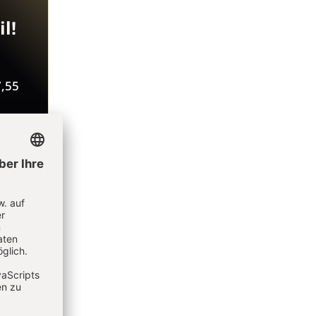
l!
7,55
äre