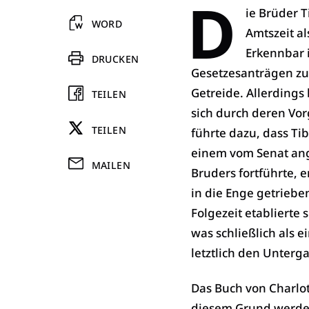
D
ie Brüder T
WORD
Amtszeit al
Erkennbar i
DRUCKEN
Gesetzesanträgen zu
Getreide. Allerdings
TEILEN
sich durch deren Vo
TEILEN
führte dazu, dass Ti
einem vom Senat ang
MAILEN
Bruders fortführte, e
in die Enge getrieben
Folgezeit etablierte
was schließlich als 
letztlich den Unter
Das Buch von Charlott
diesem Grund werden