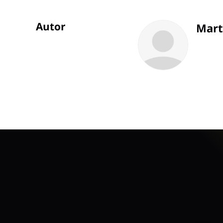
Autor
ÜBERSCHRIFT
Mart
ARTIKEL-
INFOS