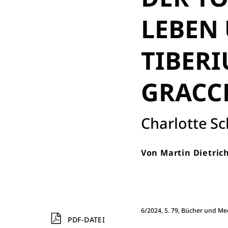
LEBEN 
TIBERI
GRACC
:
Charlotte S
Von
Martin Dietric
6/2024, S. 79, Bücher und Me
PDF-DATEI