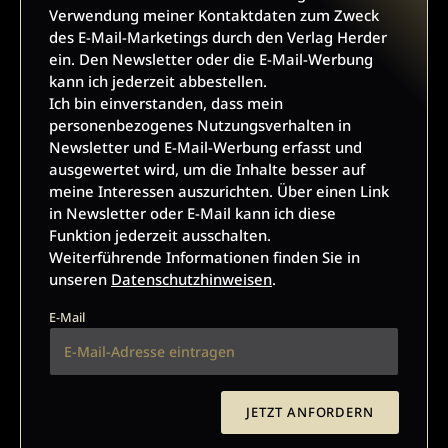
Verwendung meiner Kontaktdaten zum Zweck
des E-Mail-Marketings durch den Verlag Herder
ein. Den Newsletter oder die E-Mail-Werbung
ARCHÄOLOGIE-NEWSLETTER
kann ich jederzeit abbestellen.
Ich bin einverstanden, dass mein
personenbezogenes Nutzungsverhalten in
Ja, ich möchte den kostenlosen Newsletter der
Newsletter und E-Mail-Werbung erfasst und
Zeitschriften ANTIKE WELT und Archäologie in
ausgewertet wird, um die Inhalte besser auf
Deutschland abonnieren
und willige in die Verwendung
meine Interessen auszurichten. Über einen Link
meiner Kontaktdaten zum Zweck des E-Mail-Marketings
in Newsletter oder E-Mail kann ich diese
durch den Verlag Herder ein. Den Newsletter oder die E-Mail-
Funktion jederzeit ausschalten.
Werbung kann ich jederzeit abbestellen.
Weiterführende Informationen finden Sie in
Ich bin einverstanden, dass mein personenbezogenes
unseren
Datenschutzhinweisen
.
Nutzungsverhalten in Newsletter und E-Mail-Werbung erfasst
E-Mail
und ausgewertet wird, um die Inhalte besser auf meine
Interessen auszurichten. Über einen Link in Newsletter oder
E-Mail kann ich diese Funktion jederzeit ausschalten.
Weiterführende Informationen finden Sie in unseren
Datenschutzhinweisen
.
JETZT ANFORDERN
E-Mail