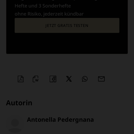
Hefte und 3 Sonderhefte
ohne Risiko, jederzeit kündbar
JETZT GRATIS TESTEN
PDF-
WORD
TEILEN
TEILEN
WHATSAPP
MAILEN
DATEI
ÜBERSCHRIFT
Autorin
ARTIKEL-
Antonella Pedergnana
INFOS