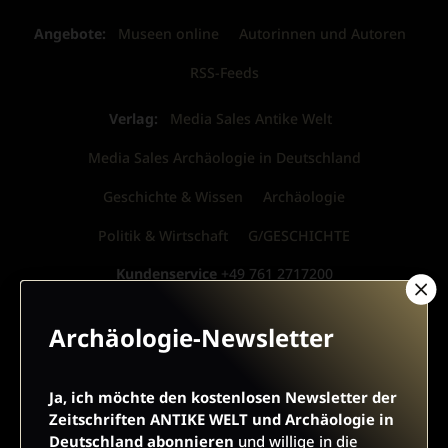
Angebote:
Museen online
Autorinnen und Autoren
RSS-Feeds
Verlag:
Media Sales Antike Welt
Media Sales Archäologie in Deutschland
Geschichte & Wissen
Archäologie
Politik & Wirtschaft
G/GESCHICHTE
Kundenservice
+49 761 2717200
kundenservice@herder.de
Abo online kündigen
Archäologie-Newsletter
Folgen Sie uns:
Facebook Antike Welt
Ja, ich möchte den kostenlosen Newsletter der
Facebook Archäologie in Deutschland
Zeitschriften ANTIKE WELT und Archäologie in
Deutschland abonnieren
und willige in die