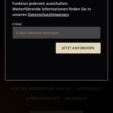
E-Mail kann ich diese Funktion jederzeit ausschalten.
Funktion jederzeit ausschalten.
Weiterführende Informationen finden Sie in unseren
Weiterführende Informationen finden Sie in
Datenschutzhinweisen
.
unseren
Datenschutzhinweisen
.
E-Mail
E-Mail
JETZT ANMELDEN
JETZT ANFORDERN
AGB UND WIDERRUFSBELEHRUNG
DATENSCHUTZ
BARRIEREFREIHEIT
IMPRESSUM