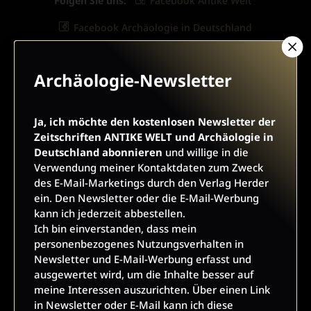
Folgen Sie uns:
Facebook Antike Welt
Facebook Archäologie in Deutschland
Archäologie-Newsletter
ARCHÄOLOGIE-NEWSLETTER
Ja, ich möchte den kostenlosen Newsletter der
Zeitschriften ANTIKE WELT und Archäologie in
Deutschland abonnieren
und willige in die
Ja, ich möchte den kostenlosen Newsletter der
Verwendung meiner Kontaktdaten zum Zweck
Zeitschriften ANTIKE WELT und Archäologie in
des E-Mail-Marketings durch den Verlag Herder
Deutschland abonnieren
und willige in die Verwendung
ein. Den Newsletter oder die E-Mail-Werbung
meiner Kontaktdaten zum Zweck des E-Mail-Marketings
kann ich jederzeit abbestellen.
durch den Verlag Herder ein. Den Newsletter oder die E-Mail-
Ich bin einverstanden, dass mein
Werbung kann ich jederzeit abbestellen.
personenbezogenes Nutzungsverhalten in
Ich bin einverstanden, dass mein personenbezogenes
Newsletter und E-Mail-Werbung erfasst und
Nutzungsverhalten in Newsletter und E-Mail-Werbung erfasst
ausgewertet wird, um die Inhalte besser auf
und ausgewertet wird, um die Inhalte besser auf meine
meine Interessen auszurichten. Über einen Link
Interessen auszurichten. Über einen Link in Newsletter oder
in Newsletter oder E-Mail kann ich diese