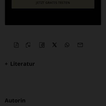
JETZT GRATIS TESTEN
PDF-
WORD
TEILEN
TEILEN
WHATSAPP
MAILEN
DATEI
ÜBERSCHRIFT
Literatur
ARTIKEL-
INFOS
Autorin