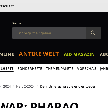
RTSCHAFT
Suche
ANTIKE WELT
NLINE
AID MAGAZIN
AB
ELHEFTE
SONDERHEFTE
THEMENPAKETE
VORSCHAU
JAH
2024
Heft 2/2024
Dem Untergang spielend entgegen
 WAR: PHARAO