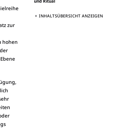
und Ritual
pielreihe
INHALTSÜBERSICHT ANZEIGEN
tz zur
m hohen
 der
e Ebene
fügung,
lich
sehr
iten
oder
ngs