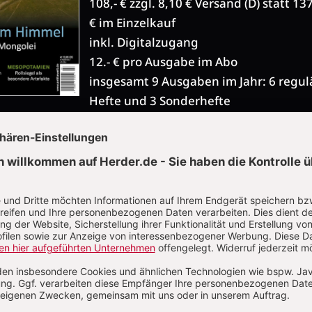
108,- € zzgl. 8,10 € Versand (D) statt 13
€ im Einzelkauf
inkl. Digitalzugang
12.- € pro Ausgabe im Abo
insgesamt 9 Ausgaben im Jahr: 6 regul
Hefte und 3 Sonderhefte
ohne Risiko, jederzeit kündbar
JETZT GRATIS TESTEN