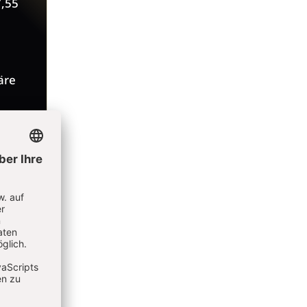
7,55
äre