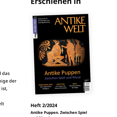
Erschienen in
d das
nige der
ist,
lt
Heft 2/2024
:
Antike Puppen. Zwischen Spiel