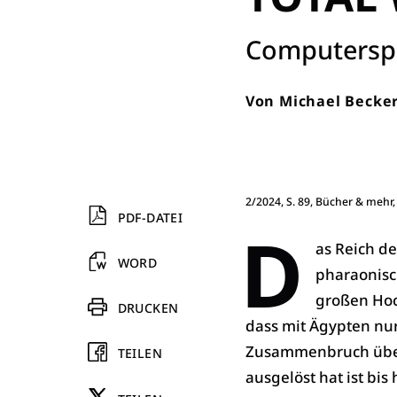
:
Computerspi
Von
Michael Becke
2/2024, S. 89, Bücher & mehr,
PDF-DATEI
D
as Reich de
WORD
pharaonisc
großen Hoc
DRUCKEN
dass mit Ägypten nur
Zusammenbruch übers
TEILEN
ausgelöst hat ist bis