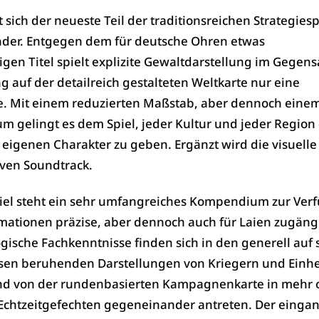
t sich der neueste Teil der traditionsreichen Strategies
nder. Entgegen dem für deutsche Ohren etwas
n Titel spielt explizite Gewaltdarstellung im Gegensa
g auf der detailreich gestalteten Weltkarte nur eine
e. Mit einem reduzierten Maßstab, aber dennoch eine
um gelingt es dem Spiel, jeder Kultur und jeder Region
 eigenen Charakter zu geben. Ergänzt wird die visuell
ven Soundtrack.
l steht ein sehr umfangreiches Kompendium zur Ver
rmationen präzise, aber dennoch auch für Laien zugäng
ogische Fachkenntnisse finden sich in den generell auf 
ssen beruhenden Darstellungen von Kriegern und Einhe
nd von der rundenbasierten Kampagnenkarte in mehr 
chtzeitgefechten gegeneinander antreten. Der einga