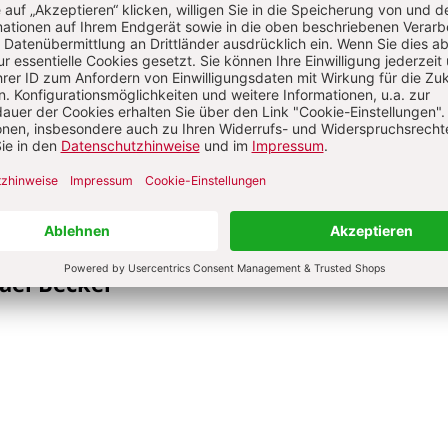
 Pharao
.
rporation, Tokio 2023.
ael Becker