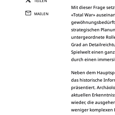
TEILEN
Mit dieser Frage setz
MAILEN
«Total War» auseina
gewöhnungsbedürftige
strategischen Planun
untergeordnete Roll
Grad an Detailreicht
Spielwelt einen ganz
durch einen immersi
Neben dem Hauptspie
das historische Info
präsentiert. Archäol
aktuellen Erkenntni
wieder, die ausgehe
weniger komplexen E