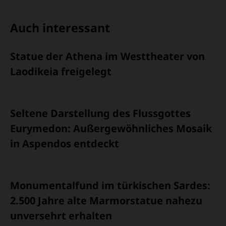
WORD
TEILEN
TEILEN
WHATSAPP
MAILEN
ÜBERSCHRIFT
Auch interessant
ARTIKEL-
Statue der Athena im Westtheater von
INFOS
Laodikeia freigelegt
Seltene Darstellung des Flussgottes
Eurymedon: Außergewöhnliches Mosaik
in Aspendos entdeckt
Monumentalfund im türkischen Sardes:
2.500 Jahre alte Marmorstatue nahezu
unversehrt erhalten