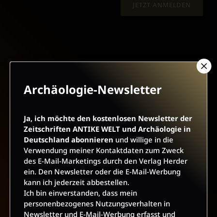
JETZT ANMELDEN
Archäologie-Newsletter
AGB UND WIDERRUFSBELEHRUNG
DATENSCHUTZ
BARRIEREFREIHEIT
IMPRESSUM
Ja, ich möchte den kostenlosen Newsletter der
Zeitschriften ANTIKE WELT und Archäologie in
Deutschland abonnieren
und willige in die
VERTRAG WIDERRUFEN
Verwendung meiner Kontaktdaten zum Zweck
des E-Mail-Marketings durch den Verlag Herder
ABO ONLINE KÜNDIGEN
ein. Den Newsletter oder die E-Mail-Werbung
kann ich jederzeit abbestellen.
Ich bin einverstanden, dass mein
personenbezogenes Nutzungsverhalten in
Newsletter und E-Mail-Werbung erfasst und