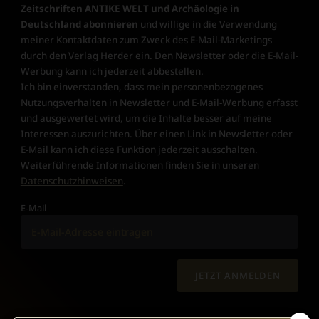
Zeitschriften ANTIKE WELT und Archäologie in
Deutschland abonnieren
und willige in die Verwendung
meiner Kontaktdaten zum Zweck des E-Mail-Marketings
durch den Verlag Herder ein. Den Newsletter oder die E-Mail-
Werbung kann ich jederzeit abbestellen.
Ich bin einverstanden, dass mein personenbezogenes
Nutzungsverhalten in Newsletter und E-Mail-Werbung erfasst
und ausgewertet wird, um die Inhalte besser auf meine
Interessen auszurichten. Über einen Link in Newsletter oder
E-Mail kann ich diese Funktion jederzeit ausschalten.
Weiterführende Informationen finden Sie in unseren
Datenschutzhinweisen
.
E-Mail
JETZT ANMELDEN