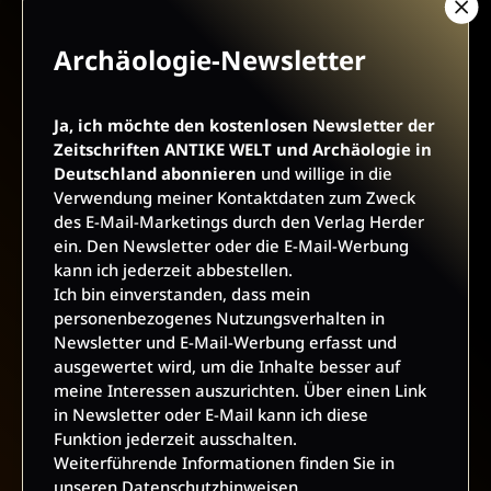
Archäologie-Newsletter
AGB UND WIDERRUFSBELEHRUNG
DATENSCHUTZ
Ja, ich möchte den kostenlosen Newsletter der
Zeitschriften ANTIKE WELT und Archäologie in
BARRIEREFREIHEIT
IMPRESSUM
Deutschland abonnieren
und willige in die
Verwendung meiner Kontaktdaten zum Zweck
des E-Mail-Marketings durch den Verlag Herder
VERTRAG WIDERRUFEN
ein. Den Newsletter oder die E-Mail-Werbung
kann ich jederzeit abbestellen.
Ich bin einverstanden, dass mein
ABO ONLINE KÜNDIGEN
personenbezogenes Nutzungsverhalten in
Newsletter und E-Mail-Werbung erfasst und
ausgewertet wird, um die Inhalte besser auf
meine Interessen auszurichten. Über einen Link
in Newsletter oder E-Mail kann ich diese
Funktion jederzeit ausschalten.
Weiterführende Informationen finden Sie in
unseren
Datenschutzhinweisen
.