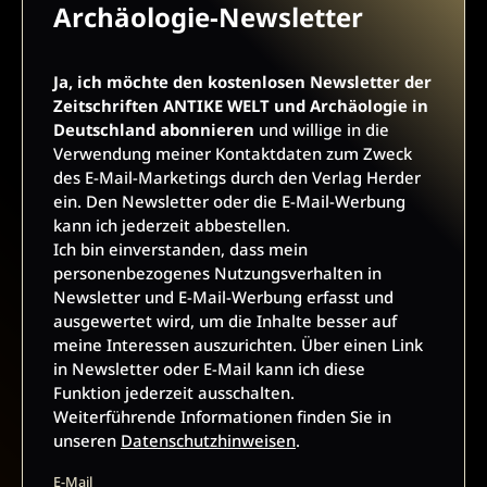
Archäologie-Newsletter
und ausgewertet wird, um die Inhalte besser auf meine
Interessen auszurichten. Über einen Link in Newsletter oder
E-Mail kann ich diese Funktion jederzeit ausschalten.
Ja, ich möchte den kostenlosen Newsletter der
Weiterführende Informationen finden Sie in unseren
Zeitschriften ANTIKE WELT und Archäologie in
Datenschutzhinweisen
.
Deutschland abonnieren
und willige in die
E-Mail
Verwendung meiner Kontaktdaten zum Zweck
des E-Mail-Marketings durch den Verlag Herder
ein. Den Newsletter oder die E-Mail-Werbung
kann ich jederzeit abbestellen.
Ich bin einverstanden, dass mein
JETZT ANMELDEN
personenbezogenes Nutzungsverhalten in
Newsletter und E-Mail-Werbung erfasst und
ausgewertet wird, um die Inhalte besser auf
meine Interessen auszurichten. Über einen Link
in Newsletter oder E-Mail kann ich diese
Funktion jederzeit ausschalten.
Weiterführende Informationen finden Sie in
AGB UND WIDERRUFSBELEHRUNG
DATENSCHUTZ
unseren
Datenschutzhinweisen
.
BARRIEREFREIHEIT
IMPRESSUM
E-Mail