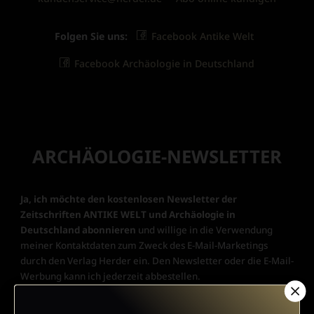
Folgen Sie uns:
Facebook Antike Welt
Facebook Archäologie in Deutschland
ARCHÄOLOGIE-NEWSLETTER
Ja, ich möchte den kostenlosen Newsletter der
Zeitschriften ANTIKE WELT und Archäologie in
Deutschland abonnieren
und willige in die Verwendung
meiner Kontaktdaten zum Zweck des E-Mail-Marketings
durch den Verlag Herder ein. Den Newsletter oder die E-Mail-
Werbung kann ich jederzeit abbestellen.
Ich bin einverstanden, dass mein personenbezogenes
Nutzungsverhalten in Newsletter und E-Mail-Werbung erfasst