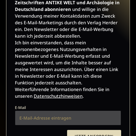
Zeitschriften ANTIKE WELT und Archäologie in
durch den Verlag Herder ein. Den Newsletter oder die E-Mail-
Deutschland abonnieren
und willige in die
Werbung kann ich jederzeit abbestellen.
Verwendung meiner Kontaktdaten zum Zweck
Ich bin einverstanden, dass mein personenbezogenes
des E-Mail-Marketings durch den Verlag Herder
Nutzungsverhalten in Newsletter und E-Mail-Werbung erfasst
ein. Den Newsletter oder die E-Mail-Werbung
und ausgewertet wird, um die Inhalte besser auf meine
kann ich jederzeit abbestellen.
Interessen auszurichten. Über einen Link in Newsletter oder
Ich bin einverstanden, dass mein
E-Mail kann ich diese Funktion jederzeit ausschalten.
personenbezogenes Nutzungsverhalten in
Weiterführende Informationen finden Sie in unseren
Newsletter und E-Mail-Werbung erfasst und
Datenschutzhinweisen
.
ausgewertet wird, um die Inhalte besser auf
E-Mail
meine Interessen auszurichten. Über einen Link
in Newsletter oder E-Mail kann ich diese
Funktion jederzeit ausschalten.
Weiterführende Informationen finden Sie in
unseren
Datenschutzhinweisen
.
JETZT ANMELDEN
E-Mail