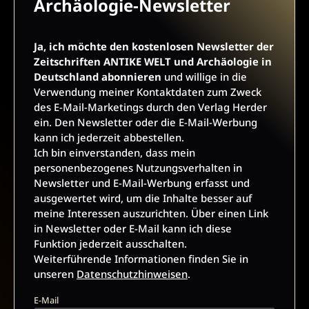
Archäologie-Newsletter
Interessen auszurichten. Über einen Link in Newsletter oder
E-Mail kann ich diese Funktion jederzeit ausschalten.
Weiterführende Informationen finden Sie in unseren
Ja, ich möchte den kostenlosen Newsletter der
Datenschutzhinweisen
.
Zeitschriften ANTIKE WELT und Archäologie in
E-Mail
Deutschland abonnieren
und willige in die
Verwendung meiner Kontaktdaten zum Zweck
des E-Mail-Marketings durch den Verlag Herder
ein. Den Newsletter oder die E-Mail-Werbung
kann ich jederzeit abbestellen.
JETZT ANMELDEN
Ich bin einverstanden, dass mein
personenbezogenes Nutzungsverhalten in
Newsletter und E-Mail-Werbung erfasst und
ausgewertet wird, um die Inhalte besser auf
meine Interessen auszurichten. Über einen Link
in Newsletter oder E-Mail kann ich diese
Funktion jederzeit ausschalten.
AGB UND WIDERRUFSBELEHRUNG
DATENSCHUTZ
Weiterführende Informationen finden Sie in
unseren
Datenschutzhinweisen
.
BARRIEREFREIHEIT
IMPRESSUM
E-Mail