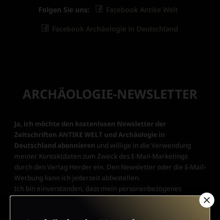
Folgen Sie uns:
Facebook Antike Welt
Facebook Archäologie in Deutschland
ARCHÄOLOGIE-NEWSLETTER
Ja, ich möchte den kostenlosen Newsletter der
Zeitschriften ANTIKE WELT und Archäologie in
Deutschland abonnieren
und willige in die Verwendung
meiner Kontaktdaten zum Zweck des E-Mail-Marketings
durch den Verlag Herder ein. Den Newsletter oder die E-Mail-
Werbung kann ich jederzeit abbestellen.
Ich bin einverstanden, dass mein personenbezogenes
Nutzungsverhalten in Newsletter und E-Mail-Werbung erfasst
und ausgewertet wird, um die Inhalte besser auf meine