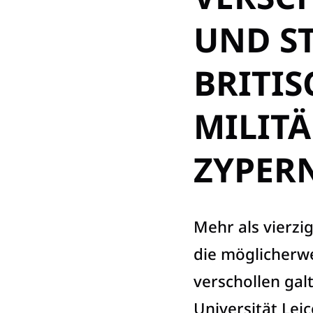
UND S
BRITI
MILIT
ZYPER
Mehr als vierzi
die möglicherwe
verschollen gal
Universität Lei