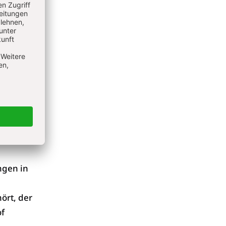
einem
 von
ittelbar
ßen.
r
ngen in
ört, der
of