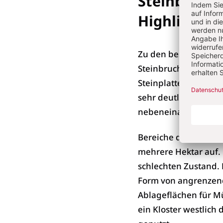
Steinbrüche
Highlights
Zu den besonderen Hi
Steinbruch gab es e
Steinplatten in Boot
sehr deutlichen, kre
nebeneinander lagen,
Bereiche des Binnen
mehrere Hektar auf. 
schlechten Zustand.
Form von angrenzend
Ablageflächen für Mü
ein Kloster westlich