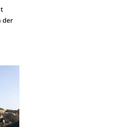
t
h der