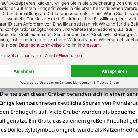
 auf Zypern gehören zu den
ghlights gehörten drei Steinbrüche an der Küste. In 
ine kleine Rampe, die anscheinend zum Verladen von
e diente. In einem anderen Steinbruch gab es Dutzende
isförmigen Schleifsteinabtragungen, die, wenn sie unm
 deutliche Kleeblattformen im Gesteinsbett hinterlie
plateaus wiesen große Flächen von Felsengräbern übe
Die meisten dieser Gräber befanden sich in einem sehr
 Einige kennzeichneten deutliche Spuren von Plünderu
en Erdhügeln auf. Viele Gräber wurden als bequeme
ll genutzt. Ein Grab, das zu einem großen Friedhof geh
 des Dorfes Xylotymbou umgibt, wurde als Katzenfriedh