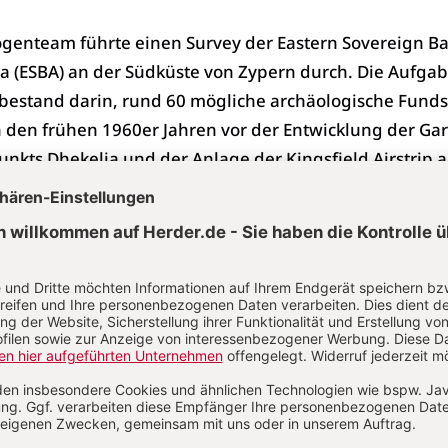
ogenteam führte einen Survey der Eastern Sovereign B
ia (ESBA) an der Südküste von Zypern durch. Die Aufgab
estand darin, rund 60 mögliche archäologische Funds
 in den frühen 1960er Jahren vor der Entwicklung der Ga
unkts Dhekelia und der Anlage der Kingsfield Airstrip 
Gebiets erfasst worden waren.
 Fundorte, darunter 5 historische Gebäude, ausfindig
Standorte sind einige Aufzeichnungen erhalten geblieb
urch Beschriftungen auf einem Plan bekannt. Obwohl d
 Stätten derzeit nicht bekannt ist, dürften sie von der
yzantinischen Periode reichen und auch Stätten aus der
iode und der römischen Periode umfassen.