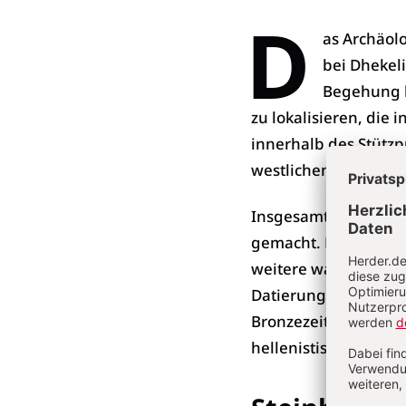
D
as Archäol
bei Dhekel
Begehung b
zu lokalisieren, die
innerhalb des Stützp
westlichen Ende des 
Insgesamt wurden 51
gemacht. Für 47 der 
weitere waren nur d
Datierung der meisten
Bronzezeit bis zur b
hellenistischen Per