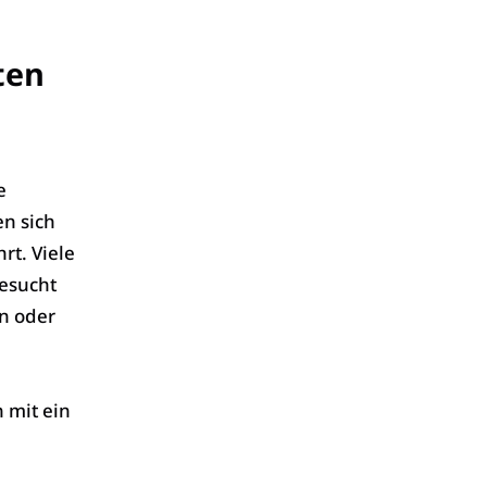
ten
e
n sich
rt. Viele
besucht
en oder
n mit ein