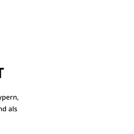
T
ypern,
nd als