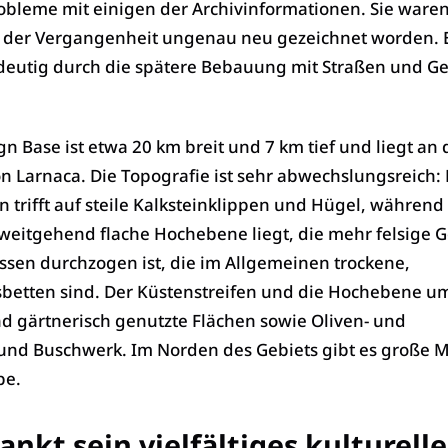
robleme mit einigen der Archivinformationen. Sie ware
n der Vergangenheit ungenau neu gezeichnet worden. 
deutig durch die spätere Bebauung mit Straßen und 
n Base ist etwa 20 km breit und 7 km tief und liegt an 
on Larnaca. Die Topografie ist sehr abwechslungsreich: 
n trifft auf steile Kalksteinklippen und Hügel, während
weitgehend flache Hochebene liegt, die mehr felsige G
ssen durchzogen ist, die im Allgemeinen trockene,
ssbetten sind. Der Küstenstreifen und die Hochebene u
nd gärtnerisch genutzte Flächen sowie Oliven- und
und Buschwerk. Im Norden des Gebiets gibt es große M
be.
nkt sein vielfältiges kulturelle