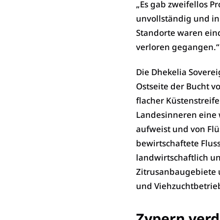
„Es gab zweifellos P
unvollständig und i
Standorte waren ein
verloren gegangen.“
Die Dhekelia Sovereig
Ostseite der Bucht v
flacher Küstenstreife
Landesinneren eine 
aufweist und von Flü
bewirtschaftete Flu
landwirtschaftlich u
Zitrusanbaugebiete 
und Viehzuchtbetrie
Zypern verda