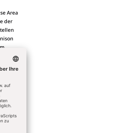
ase Area
e der
tellen
rnison
am
en, vier
ie