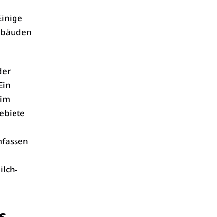
n
Einige
Gebäuden
der
Ein
 im
ebiete
mfassen
ilch-
s