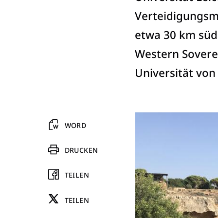
Verteidigungsmi
etwa 30 km südö
Western Soverei
Universität von 
WORD
DRUCKEN
TEILEN
TEILEN