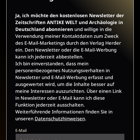
E-Mail
Ja, ich möchte den kostenlosen Newsletter der
Zeitschriften ANTIKE WELT und Archäologie in
Deutschland abonnieren
und willige in die
Verwendung meiner Kontaktdaten zum Zweck
JETZT ANMELDEN
des E-Mail-Marketings durch den Verlag Herder
ein. Den Newsletter oder die E-Mail-Werbung
kann ich jederzeit abbestellen.
Ich bin einverstanden, dass mein
personenbezogenes Nutzungsverhalten in
Newsletter und E-Mail-Werbung erfasst und
ausgewertet wird, um die Inhalte besser auf
meine Interessen auszurichten. Über einen Link
AGB UND WIDERRUFSBELEHRUNG
DATENSCHUTZ
in Newsletter oder E-Mail kann ich diese
BARRIEREFREIHEIT
IMPRESSUM
Funktion jederzeit ausschalten.
Weiterführende Informationen finden Sie in
unseren
Datenschutzhinweisen
.
VERTRAG WIDERRUFEN
E-Mail