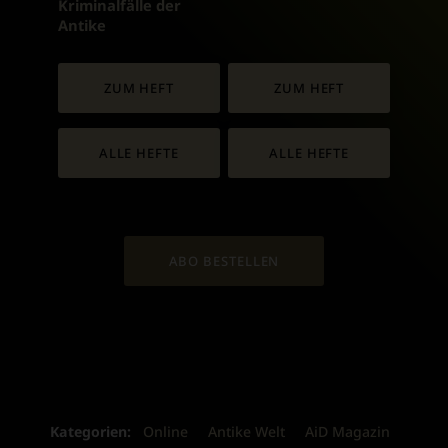
:
Kriminalfälle der
Antike
ZUM HEFT
ZUM HEFT
ALLE HEFTE
ALLE HEFTE
ABO BESTELLEN
Kategorien:
Online
Antike Welt
AiD Magazin