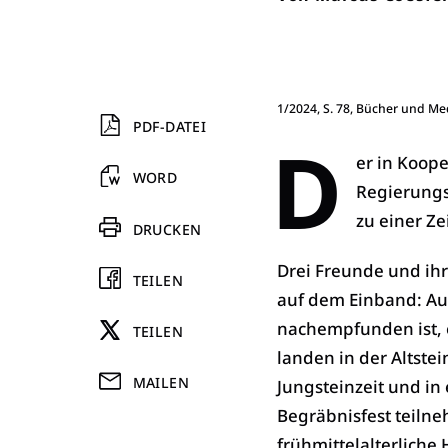
1/2024, S. 78, Bücher und Me
PDF-DATEI
D
er in Koop
WORD
Regierungs
zu einer Ze
DRUCKEN
Drei Freunde und ih
TEILEN
auf dem Einband: Au
nachempfunden ist, 
TEILEN
landen in der Altstei
MAILEN
Jungsteinzeit und in 
Begräbnisfest teilne
frühmittelalterliche 