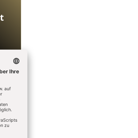
t
l!
7,55
äre