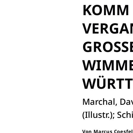
KOMM M
VERGAN
GROSSE
IMMEL
ÜRTTE
:
Marchal, Davi
(Illustr.); S
Von
Marcus Coesfe