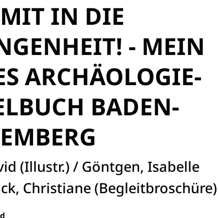
IT IN DIE
GENHEIT! - MEIN
S ARCHÄOLOGIE-W
BUCH BADEN-W
MBERG
d (Illustr.) / Göntgen, Isabelle
chick, Christiane (Begleitbroschüre)
ld