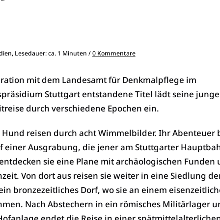
dien, Lesedauer: ca. 1 Minuten /
0 Kommentare
eration mit dem Landesamt für Denkmalpflege im
präsidium Stuttgart entstandene Titel lädt seine junge
itreise durch verschiedene Epochen ein.
r Hund reisen durch acht Wimmelbilder. Ihr Abenteuer 
f einer Ausgrabung, die jener am Stuttgarter Hauptba
entdecken sie eine Plane mit archäologischen Funden
nzeit. Von dort aus reisen sie weiter in eine Siedlung de
ein bronzezeitliches Dorf, wo sie an einem eisenzeitlic
hmen. Nach Abstechern in ein römisches Militärlager u
Hofanlage endet die Reise in einer spätmittelalterlichen