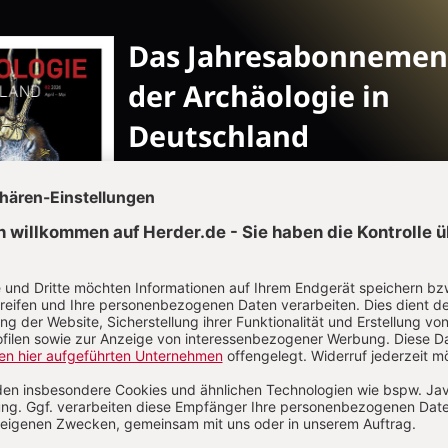
Das Jahresabonnemen
der Archäologie in
Deutschland
Nutzen Sie den Preisvortei
Abopreisvorteil (D):
108.- € zzgl. 8,10 € Versand (D) statt 13
€ im Einzelkauf
inkl. Digitalzugang
12,- € pro Ausgabe im Abo
insgesamt 9 Ausgaben im Jahr: 6 regul
Hefte und 3 Sonderhefte