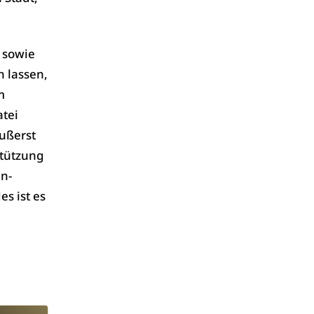
 sowie
n lassen,
m
atei
äußerst
stützung
n-
s ist es