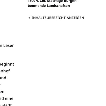
:
1500 v. Chr. Mächtige Burgen –
boomende Landschaften
INHALTSÜBERSICHT ANZEIGEN
n Leser
beginnt
hnhof
 und
r
hen
nd eine
 Stadt,