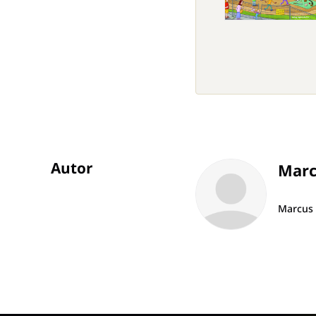
Autor
ÜBERSCHRIFT
Marc
ARTIKEL-
Marcus 
INFOS