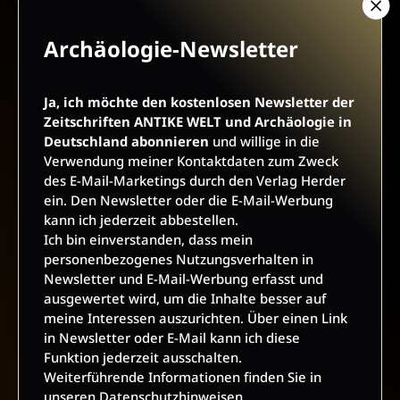
Archäologie-Newsletter
AGB UND WIDERRUFSBELEHRUNG
DATENSCHUTZ
Ja, ich möchte den kostenlosen Newsletter der
Zeitschriften ANTIKE WELT und Archäologie in
BARRIEREFREIHEIT
IMPRESSUM
Deutschland abonnieren
und willige in die
Verwendung meiner Kontaktdaten zum Zweck
des E-Mail-Marketings durch den Verlag Herder
VERTRAG WIDERRUFEN
ein. Den Newsletter oder die E-Mail-Werbung
kann ich jederzeit abbestellen.
Ich bin einverstanden, dass mein
ABO ONLINE KÜNDIGEN
personenbezogenes Nutzungsverhalten in
Newsletter und E-Mail-Werbung erfasst und
ausgewertet wird, um die Inhalte besser auf
meine Interessen auszurichten. Über einen Link
in Newsletter oder E-Mail kann ich diese
Funktion jederzeit ausschalten.
Weiterführende Informationen finden Sie in
unseren
Datenschutzhinweisen
.