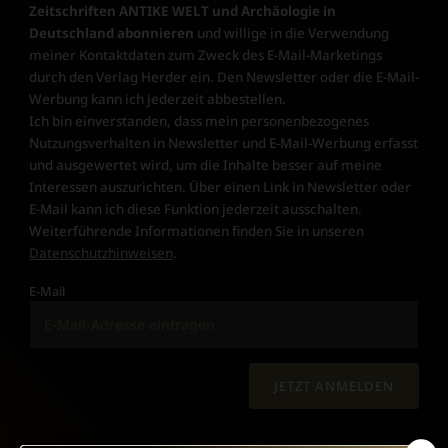
Zeitschriften ANTIKE WELT und Archäologie in
Deutschland abonnieren
und willige in die Verwendung
meiner Kontaktdaten zum Zweck des E-Mail-Marketings
durch den Verlag Herder ein. Den Newsletter oder die E-Mail-
Werbung kann ich jederzeit abbestellen.
Ich bin einverstanden, dass mein personenbezogenes
Nutzungsverhalten in Newsletter und E-Mail-Werbung erfasst
und ausgewertet wird, um die Inhalte besser auf meine
Interessen auszurichten. Über einen Link in Newsletter oder
E-Mail kann ich diese Funktion jederzeit ausschalten.
Weiterführende Informationen finden Sie in unseren
Datenschutzhinweisen
.
E-Mail
JETZT ANMELDEN