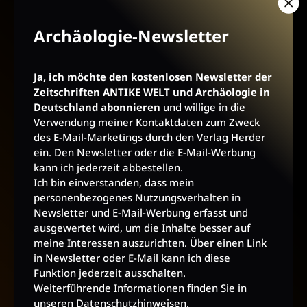
Archäologie-Newsletter
AGB UND WIDERRUFSBELEHRUNG
DATENSCHUTZ
Ja, ich möchte den kostenlosen Newsletter der
Zeitschriften ANTIKE WELT und Archäologie in
BARRIEREFREIHEIT
IMPRESSUM
Deutschland abonnieren
und willige in die
Verwendung meiner Kontaktdaten zum Zweck
des E-Mail-Marketings durch den Verlag Herder
VERTRAG WIDERRUFEN
ein. Den Newsletter oder die E-Mail-Werbung
kann ich jederzeit abbestellen.
ABO ONLINE KÜNDIGEN
Ich bin einverstanden, dass mein
personenbezogenes Nutzungsverhalten in
Newsletter und E-Mail-Werbung erfasst und
ausgewertet wird, um die Inhalte besser auf
meine Interessen auszurichten. Über einen Link
in Newsletter oder E-Mail kann ich diese
Funktion jederzeit ausschalten.
Weiterführende Informationen finden Sie in
unseren
Datenschutzhinweisen
.