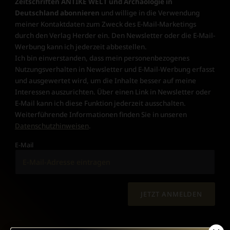
Zeitschriften ANTIKE WELT und Archäologie in
Deutschland abonnieren
und willige in die Verwendung
meiner Kontaktdaten zum Zweck des E-Mail-Marketings
durch den Verlag Herder ein. Den Newsletter oder die E-Mail-
Werbung kann ich jederzeit abbestellen.
Ich bin einverstanden, dass mein personenbezogenes
Nutzungsverhalten in Newsletter und E-Mail-Werbung erfasst
und ausgewertet wird, um die Inhalte besser auf meine
Interessen auszurichten. Über einen Link in Newsletter oder
E-Mail kann ich diese Funktion jederzeit ausschalten.
Weiterführende Informationen finden Sie in unseren
Datenschutzhinweisen
.
E-Mail
JETZT ANMELDEN