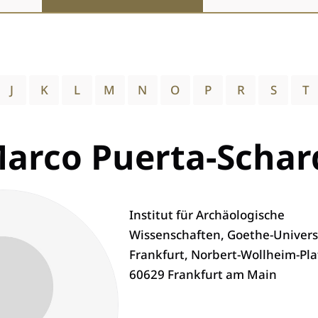
J
K
L
M
N
O
P
R
S
T
arco Puerta-Schar
Institut für Archäologische
Wissenschaften, Goethe-Univers
Frankfurt, Norbert-Wollheim-Plat
60629 Frankfurt am Main