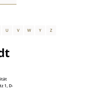
U
V
W
Y
Z
dt
ität
z 1, D-