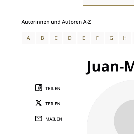
wählen
Autorinnen und Autoren A-Z
A
B
C
D
E
F
G
H
Juan-M
TEILEN
TEILEN
MAILEN