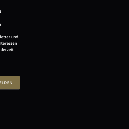
d
n
letter und
nteressen
ederzeit
MELDEN