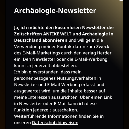
Archäologie-Newsletter
AGB UND WIDERRUFSBELEHRUNG
DATENSCHUTZ
BARRIEREFREIHEIT
IMPRESSUM
Ja, ich möchte den kostenlosen Newsletter der
Zeitschriften ANTIKE WELT und Archäologie in
Deutschland abonnieren
und willige in die
VERTRAG WIDERRUFEN
Verwendung meiner Kontaktdaten zum Zweck
des E-Mail-Marketings durch den Verlag Herder
ABO ONLINE KÜNDIGEN
ein. Den Newsletter oder die E-Mail-Werbung
kann ich jederzeit abbestellen.
Ich bin einverstanden, dass mein
personenbezogenes Nutzungsverhalten in
Newsletter und E-Mail-Werbung erfasst und
ausgewertet wird, um die Inhalte besser auf
meine Interessen auszurichten. Über einen Link
in Newsletter oder E-Mail kann ich diese
Funktion jederzeit ausschalten.
Weiterführende Informationen finden Sie in
unseren
Datenschutzhinweisen
.