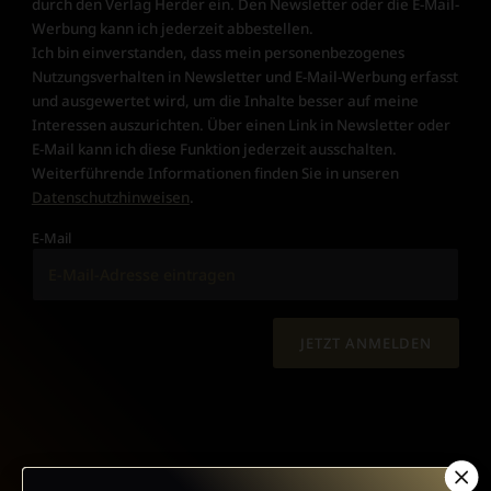
durch den Verlag Herder ein. Den Newsletter oder die E-Mail-
Werbung kann ich jederzeit abbestellen.
Ich bin einverstanden, dass mein personenbezogenes
Nutzungsverhalten in Newsletter und E-Mail-Werbung erfasst
und ausgewertet wird, um die Inhalte besser auf meine
Interessen auszurichten. Über einen Link in Newsletter oder
E-Mail kann ich diese Funktion jederzeit ausschalten.
Weiterführende Informationen finden Sie in unseren
Datenschutzhinweisen
.
E-Mail
JETZT ANMELDEN