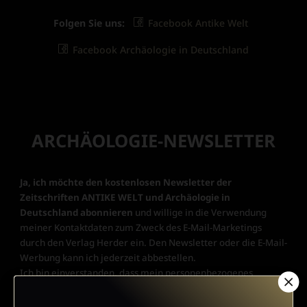
Folgen Sie uns:
Facebook Antike Welt
Facebook Archäologie in Deutschland
ARCHÄOLOGIE-NEWSLETTER
Ja, ich möchte den kostenlosen Newsletter der
Zeitschriften ANTIKE WELT und Archäologie in
Deutschland abonnieren
und willige in die Verwendung
meiner Kontaktdaten zum Zweck des E-Mail-Marketings
durch den Verlag Herder ein. Den Newsletter oder die E-Mail-
Werbung kann ich jederzeit abbestellen.
Ich bin einverstanden, dass mein personenbezogenes
Nutzungsverhalten in Newsletter und E-Mail-Werbung erfasst
und ausgewertet wird, um die Inhalte besser auf meine