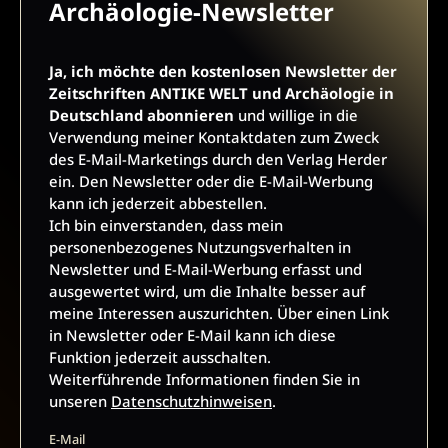
Archäologie-Newsletter
Interessen auszurichten. Über einen Link in Newsletter oder
E-Mail kann ich diese Funktion jederzeit ausschalten.
Weiterführende Informationen finden Sie in unseren
Ja, ich möchte den kostenlosen Newsletter der
Datenschutzhinweisen
.
Zeitschriften ANTIKE WELT und Archäologie in
Deutschland abonnieren
und willige in die
E-Mail
Verwendung meiner Kontaktdaten zum Zweck
des E-Mail-Marketings durch den Verlag Herder
ein. Den Newsletter oder die E-Mail-Werbung
kann ich jederzeit abbestellen.
JETZT ANMELDEN
Ich bin einverstanden, dass mein
personenbezogenes Nutzungsverhalten in
Newsletter und E-Mail-Werbung erfasst und
ausgewertet wird, um die Inhalte besser auf
meine Interessen auszurichten. Über einen Link
in Newsletter oder E-Mail kann ich diese
Funktion jederzeit ausschalten.
Weiterführende Informationen finden Sie in
AGB UND WIDERRUFSBELEHRUNG
DATENSCHUTZ
unseren
Datenschutzhinweisen
.
BARRIEREFREIHEIT
IMPRESSUM
E-Mail