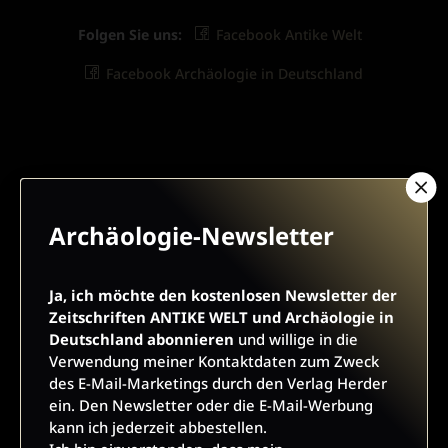
Folgen Sie uns:
Facebook Antike Welt
Facebook Archäologie in Deutschland
ARCHÄOLOGIE-NEWSLETTER
Archäologie-Newsletter
Ja, ich möchte den kostenlosen Newsletter der
Zeitschriften ANTIKE WELT und Archäologie in
Ja, ich möchte den kostenlosen Newsletter der
Deutschland abonnieren
und willige in die Verwendung
Zeitschriften ANTIKE WELT und Archäologie in
meiner Kontaktdaten zum Zweck des E-Mail-Marketings
Deutschland abonnieren
und willige in die
durch den Verlag Herder ein. Den Newsletter oder die E-Mail-
Verwendung meiner Kontaktdaten zum Zweck
Werbung kann ich jederzeit abbestellen.
des E-Mail-Marketings durch den Verlag Herder
Ich bin einverstanden, dass mein personenbezogenes
ein. Den Newsletter oder die E-Mail-Werbung
Nutzungsverhalten in Newsletter und E-Mail-Werbung erfasst
kann ich jederzeit abbestellen.
und ausgewertet wird, um die Inhalte besser auf meine