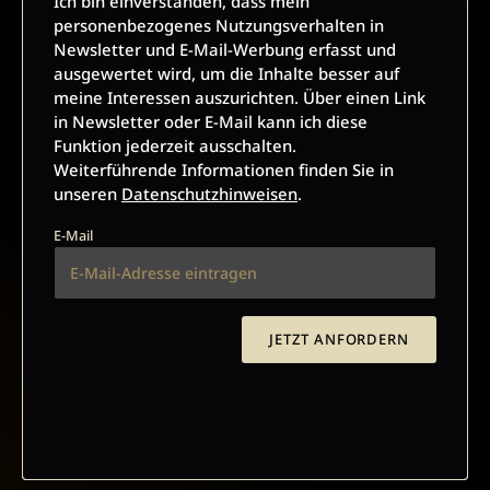
Ich bin einverstanden, dass mein
Interessen auszurichten. Über einen Link in Newsletter oder
personenbezogenes Nutzungsverhalten in
E-Mail kann ich diese Funktion jederzeit ausschalten.
Newsletter und E-Mail-Werbung erfasst und
Weiterführende Informationen finden Sie in unseren
ausgewertet wird, um die Inhalte besser auf
Datenschutzhinweisen
.
meine Interessen auszurichten. Über einen Link
in Newsletter oder E-Mail kann ich diese
E-Mail
Funktion jederzeit ausschalten.
Weiterführende Informationen finden Sie in
unseren
Datenschutzhinweisen
.
E-Mail
JETZT ANMELDEN
JETZT ANFORDERN
AGB UND WIDERRUFSBELEHRUNG
DATENSCHUTZ
BARRIEREFREIHEIT
IMPRESSUM