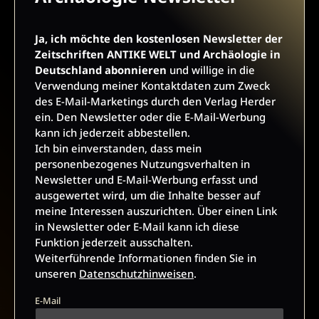
Datenschutzhinweisen
.
E-Mail
Ja, ich möchte den kostenlosen Newsletter der
Zeitschriften ANTIKE WELT und Archäologie in
Deutschland abonnieren
und willige in die
Verwendung meiner Kontaktdaten zum Zweck
des E-Mail-Marketings durch den Verlag Herder
JETZT ANMELDEN
ein. Den Newsletter oder die E-Mail-Werbung
kann ich jederzeit abbestellen.
Ich bin einverstanden, dass mein
personenbezogenes Nutzungsverhalten in
Newsletter und E-Mail-Werbung erfasst und
ausgewertet wird, um die Inhalte besser auf
meine Interessen auszurichten. Über einen Link
AGB UND WIDERRUFSBELEHRUNG
DATENSCHUTZ
in Newsletter oder E-Mail kann ich diese
Funktion jederzeit ausschalten.
BARRIEREFREIHEIT
IMPRESSUM
Weiterführende Informationen finden Sie in
unseren
Datenschutzhinweisen
.
E-Mail
VERTRAG WIDERRUFEN