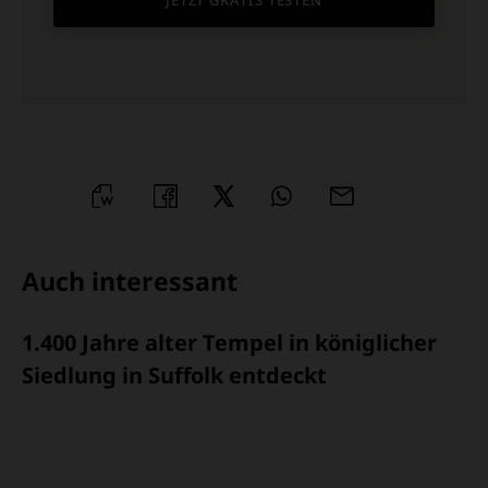
JETZT GRATIS TESTEN
WORD
TEILEN
TEILEN
WHATSAPP
MAILEN
ÜBERSCHRIFT
Auch interessant
ARTIKEL-
1.400 Jahre alter Tempel in königlicher
INFOS
Siedlung in Suffolk entdeckt