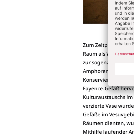
Zum Zeitpunkt des 
Raum als Wirtschafts
zur sogenannten Bal
Amphoren und andere
Konservierung von Le
Fayence‑Gefäß hervor
Kulturaustauschs im 
verzierte Vase wurde
Gefäße im Vesuvgebie
Räumen dienten, wur
Mithilfe laufender A