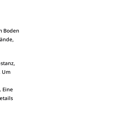
em Boden
tände,
stanz,
. Um
 Eine
etails