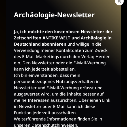
Archäologie-Newsletter
AGB UND WIDERRUFSBELEHRUNG
DATENSCHUTZ
Ja, ich möchte den kostenlosen Newsletter der
Zeitschriften ANTIKE WELT und Archäologie in
BARRIEREFREIHEIT
IMPRESSUM
Deutschland abonnieren
und willige in die
Verwendung meiner Kontaktdaten zum Zweck
des E-Mail-Marketings durch den Verlag Herder
VERTRAG WIDERRUFEN
ein. Den Newsletter oder die E-Mail-Werbung
kann ich jederzeit abbestellen.
ABO ONLINE KÜNDIGEN
Ich bin einverstanden, dass mein
personenbezogenes Nutzungsverhalten in
Newsletter und E-Mail-Werbung erfasst und
ausgewertet wird, um die Inhalte besser auf
meine Interessen auszurichten. Über einen Link
in Newsletter oder E-Mail kann ich diese
Funktion jederzeit ausschalten.
Weiterführende Informationen finden Sie in
unseren
Datenschutzhinweisen
.