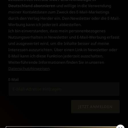
Deutschland abonnieren
und willige in die Verwendung
meiner Kontaktdaten zum Zweck des E-Mail-Marketings
durch den Verlag Herder ein. Den Newsletter oder die E-Mail-
Werbung kann ich jederzeit abbestellen.
Ich bin einverstanden, dass mein personenbezogenes
Nutzungsverhalten in Newsletter und E-Mail-Werbung erfasst
und ausgewertet wird, um die Inhalte besser auf meine
Interessen auszurichten. Über einen Link in Newsletter oder
E-Mail kann ich diese Funktion jederzeit ausschalten.
Weiterführende Informationen finden Sie in unseren
Datenschutzhinweisen
.
E-Mail
JETZT ANMELDEN