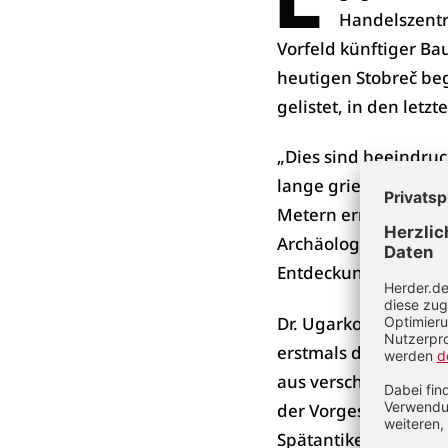
Handelszentr
Vorfeld künftiger B
heutigen Stobreč beg
gelistet, in den let
„Dies sind beeindru
lange griechische Ma
Metern erreichen“, b
Archäologie und erk
Entdeckung handele –
Dr. Ugarković gab be
erstmals die Überres
aus verschiedenen Z
der Vorgeschichte üb
Spätantike und dem f