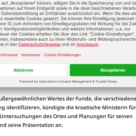
schaffenheit der Stätte erstmals materielle Beweise g
ndeuten, dass die Siedlung viel früher existierte als b
hesten Funde stammen aus der mittleren Bronzezeit, 
Christus.
ung ist die umfangreichste Untersuchung von Epetion s
ie Archäologen Mladen Nikolanci und Dr. Aleksandra Fa
Stadtmauer entdeckten. Die neuen Entdeckungen, darunt
ur mit einem Doppeltor, deuten darauf hin, dass sich di
kte als bisher angenommen.
ßergewöhnlichen Wertes der Funde, die verschieden
g identifizieren, kündigte die kroatische Ministerin für
Untersuchungen des Ortes und Planungen für seinen
nd seine Präsentation an.