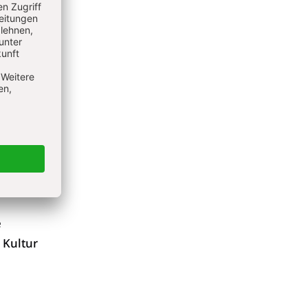
efunden
isher
also
eit den
ber
er eine
e antike
e
 Kultur