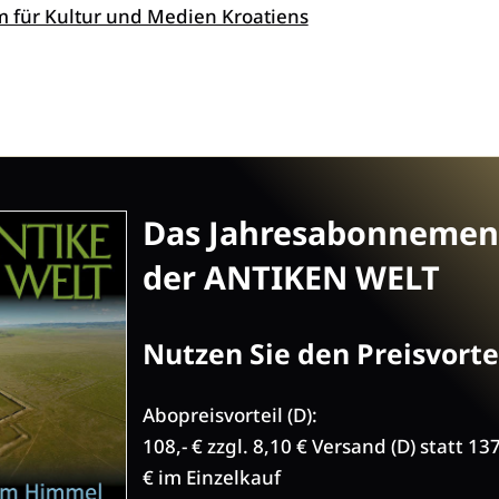
m für Kultur und Medien Kroatiens
Das Jahresabonnemen
der ANTIKEN WELT
Nutzen Sie den Preisvortei
Abopreisvorteil (D):
108,- € zzgl. 8,10 € Versand (D) statt 13
€ im Einzelkauf