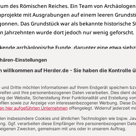
um des Römischen Reiches. Ein Team von Archäologen
auprojekte mit Ausgrabungen auf einem leeren Grundst
onnen. Das Grundstück war als bekannte historische S
zten Jahrzehnten wurde dort jedoch nur wenig geforscht.
ckende archäologische Funde, darunter eine etwa siebz
uer, von der einige Abschnitte eine Tiefe von mehr als 
etonte die Archäologin Dr. Marina Ugarković vom Institu
lärte, dass es sich dabei um eine außerordentlich mon
 die am besten erhaltene griechische Mauer in Kroati
kannt, dass während der von ihr geleiteten Forschung
te anderer Strukturen innerhalb der antiken Siedlung 
eiträumen untersucht wurden. Diese Zeiträume reiche
er die hellenistische und römische Epoche bis hin zur
rühen Mittelalter. Marina Ugarković betonte, dass au