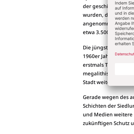
der geschichteten Be
wurden, die darauf hi
angenommen. Die frü
etwa 3.500 Jahre vor 
Die jüngste Ausgrab
1960er Jahren, als d
erstmals Teile der 
megalithische Strukt
Stadt weiter erstrec
Gerade wegen des au
Schichten der Siedlun
und Medien weitere 
zukünftigen Schutz u