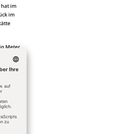
 hat im
ück im
tätte
ig Meter
drei
t für
umentale
en.
en
Epetion
n von
fgrund