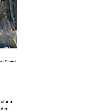
ien Kroatien
Kolonie
enden