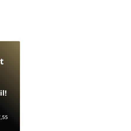
t
l!
7,55