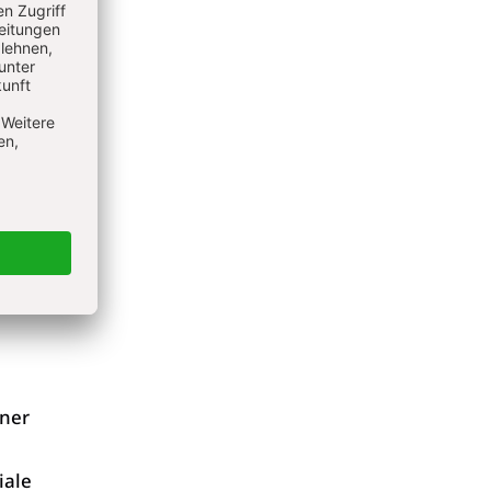
 eine
e der
nd der
kt.
iner
iale