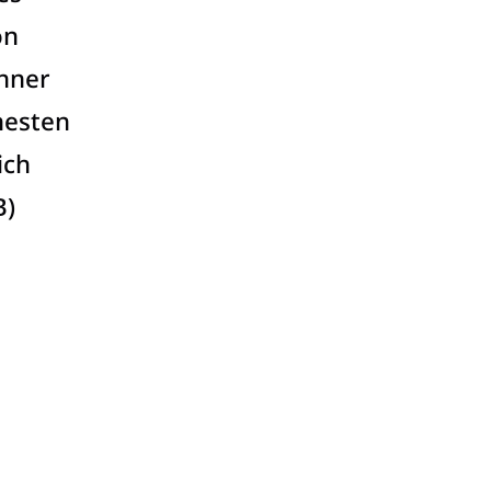
on
hner
hesten
ich
B)