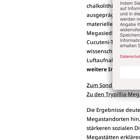
chalkolithische Gesel
ausgeprägte Agrarwi
materiellen Kultur (
Megasiedlungen sind
Cucuteni-Trypillia-G
wissenschaftlichen D
Luftaufnahmen, groß
weitere Information
Zum Sonderforschun
Zu den Trypillia-Meg
Die Ergebnisse deute
Megastandorten hin.
stärkeren sozialen D
Megastätten erklären