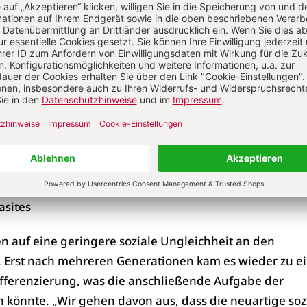
lschaften, die sich durch systematisch geplante Dörfer,
rtschaft, Kupferverwendung und aufwendige Produkt
spezielle Keramikobjekte, Figurinen) auszeichnen.
 ein Phänomen, das sich innerhalb der so genannten
esellschaften entwickelt. Sie sind seit langem Gegensta
iskussion. Sie wurden in den 1970er Jahren durch
flächige Geophysik und gezielte Ausgrabungen entdec
en:
gsbereich 1266 „TransformationsDimensionen“
asites
n auf eine geringere soziale Ungleichheit an den
 Erst nach mehreren Generationen kam es wieder zu e
ifferenzierung, was die anschließende Aufgabe der
 könnte. „Wir gehen davon aus, dass die neuartige soz