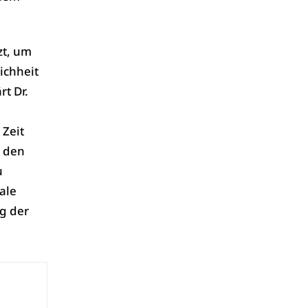
zt, um
ichheit
t Dr.
 Zeit
n den
u
ale
g der