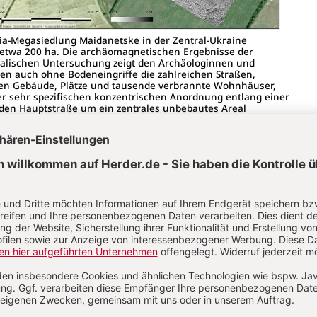
llia-Megasiedlung Maidanetske in der Zentral-Ukraine
etwa 200 ha. Die archäomagnetischen Ergebnisse der
alischen Untersuchung zeigt den Archäologinnen und
en auch ohne Bodeneingriffe die zahlreichen Straßen,
hen Gebäude, Plätze und tausende verbrannte Wohnhäuser,
ner sehr spezifischen konzentrischen Anordnung entlang einer
en Hauptstraße um ein zentrales unbebautes Areal
sind. Dieses räumliche Layout sollte möglichst
echtigten Zugang der Bevölkerung zu kommunaler
ktur gewährleisten.© Institut für Ur- und Frühgeschichte, CAU
 Lesedauer: ca. 3 Minuten /
0 Kommentare
egasiedlungen
 Westen und Dnjepr im Osten bilden sich ab ca. 4800 v