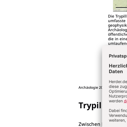
Die Trypi
umfasste 
geophysik
Archäolog
öffentlic
die in ei
umlaufend
gruppiert 
gleichber
Infrastru
Archäologie 2024
, 12.4.2024,
Trypillia-M
Zwischen Karpaten im