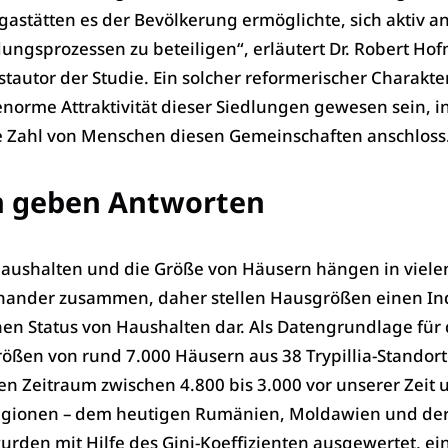
astätten es der Bevölkerung ermöglichte, sich aktiv a
dungsprozessen zu beteiligen“, erläutert Dr. Robert Ho
tautor der Studie. Ein solcher reformerischer Charakte
 enorme Attraktivität dieser Siedlungen gewesen sein, i
ße Zahl von Menschen diesen Gemeinschaften anschloss
 geben Antworten
aushalten und die Größe von Häusern hängen in viele
inander zusammen, daher stellen Hausgrößen einen In
chen Status von Haushalten dar. Als Datengrundlage für 
rößen von rund 7.000 Häusern aus 38 Trypillia-Standort
en Zeitraum zwischen 4.800 bis 3.000 vor unserer Zeit 
egionen – dem heutigen Rumänien, Moldawien und de
urden mit Hilfe des Gini-Koeffizienten ausgewertet, e