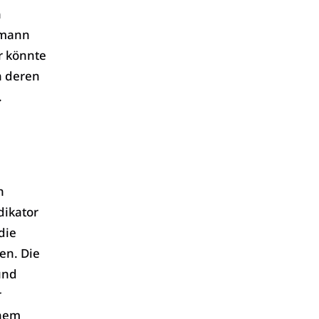
n
fmann
r könnte
n deren
.
n
dikator
die
en. Die
und
r
inem