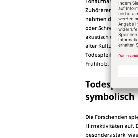
Tonaufnahmen von o
Zuhörerenden als e
nahmen das Pfeifger
oder Schrei. Die azt
akustisch und affekti
alter Kulturen, natü
Todespfeifen sollten
Frühholz.
Todespfeife
symbolisch
Die Forschenden spi
Hirnaktivitäten auf.
besonders stark, wa