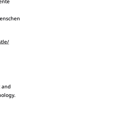
ente
Menschen
tle/
c and
hology.