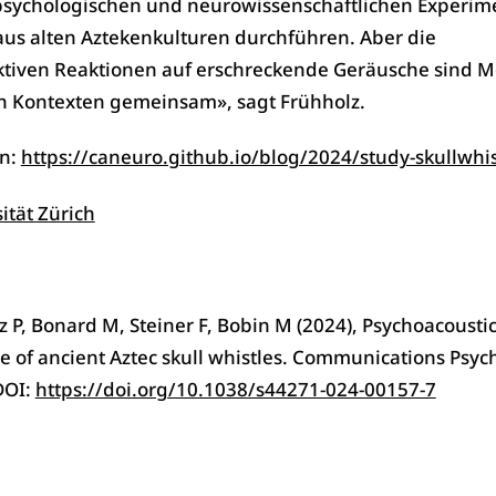
psychologischen und neurowissenschaftlichen Experim
us alten Aztekenkulturen durchführen. Aber die
tiven Reaktionen auf erschreckende Geräusche sind 
en Kontexten gemeinsam», sagt Frühholz.
en:
https://caneuro.github.io/blog/2024/study-skullwhis
ität Zürich
z P, Bonard M, Steiner F, Bobin M (2024), Psychoacousti
e of ancient Aztec skull whistles. Communications Psyc
DOI:
https://doi.org/10.1038/s44271-024-00157-7