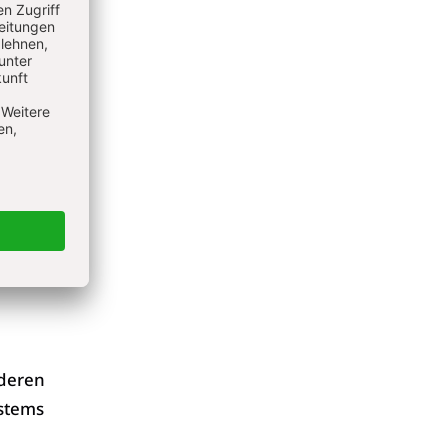
n
e Stimme
 vieler
 deren
ystems