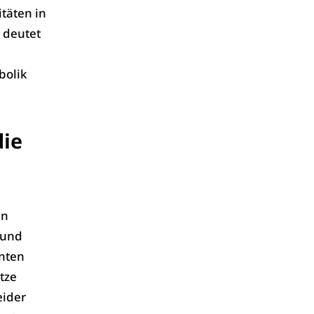
täten in
 deutet
bolik
die
en
 und
nten
tze
eider