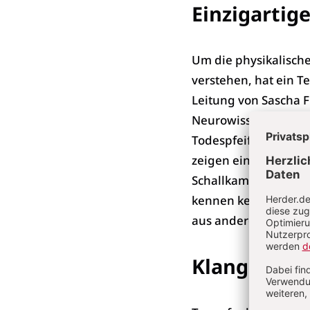
Einzigartig
Um die physikalische
verstehen, hat ein T
Leitung von Sascha Fr
Neurowissenschaften,
Todespfeifen aus dem
zeigen eine einziga
Schallkammern, die 
kennen kein verglei
aus anderen historis
Klang ist a