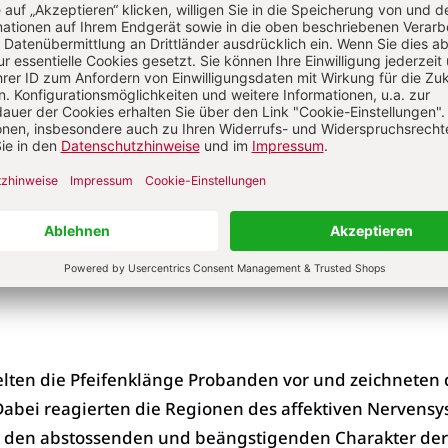
riginalen und nachgebauten Todespfeifen wurden vo
xtrem beängstigend und abschreckend empfunden. Sie
äusch als natürlichen Laut wahr – etwa als menschlich
ekische Todespfeife scheint furchterregende Geräusche
v zu imitieren. «Dies steht im Einklang mit der Tradition
rliche Klänge in Musikinstrumenten einzufangen. Die
 in Ritualen mythologische Wesen nachahmen», erklärt
ntöne wirken affektiv und
elten die Pfeifenklänge Probanden vor und zeichneten
 Dabei reagierten die Regionen des affektiven Nervens
s den abstossenden und beängstigenden Charakter der