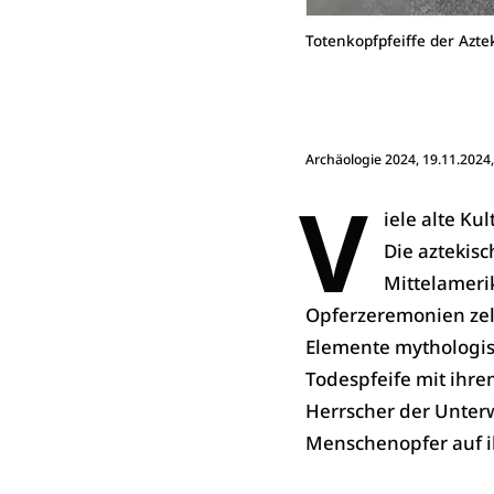
Totenkopfpfeiffe der Azt
Archäologie 2024
, 19.11.2024
V
iele alte K
Die aztekis
Mittelamerik
Opferzeremonien zele
Elemente mythologis
Todespfeife mit ihre
Herrscher der Unterw
Menschenopfer auf ih