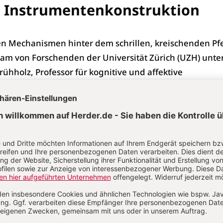
e Instrumentenkonstruktion
n Mechanismen hinter dem schrillen, kreischenden Pfe
eam von Forschenden der Universität Zürich (UZH) unte
ühholz, Professor für kognitive und affektive
 digitale 3D-Rekonstruktionen von originalen aztekis
 Ethnologischen Museum in Berlin erstellt. Diese Mod
rtige Innenkonstruktion mit zwei gegenüberliegenden
Luftturbulenzen und damit den schrillen Ton erzeugen.
chbares Musikinstrument aus präkolumbischen Kulture
chen und zeitgenössischen Kontexten», sagt Frühholz.
bschreckend und furchterregen