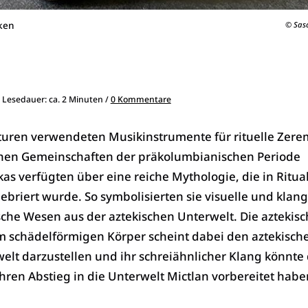
eken
© Sas
, Lesedauer: ca. 2 Minuten /
0 Kommentare
ulturen verwendeten Musikinstrumente für rituelle Zer
chen Gemeinschaften der präkolumbianischen Periode
as verfügten über eine reiche Mythologie, die in Ritu
briert wurde. So symbolisierten sie visuelle und klang
che Wesen aus der aztekischen Unterwelt. Die aztekisc
m schädelförmigen Körper scheint dabei den aztekisch
elt darzustellen und ihr schreiähnlicher Klang könnte 
ren Abstieg in die Unterwelt Mictlan vorbereitet habe