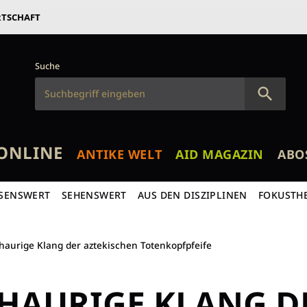
RTSCHAFT
Suche
ONLINE
ANTIKE WELT
AID MAGAZIN
ABO
SENSWERT
SEHENSWERT
AUS DEN DISZIPLINEN
FOKUSTH
haurige Klang der aztekischen Totenkopfpfeife
CHAURIGE KLANG D