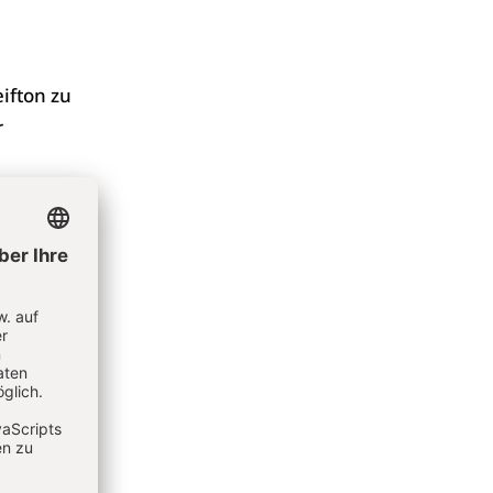
ifton zu
r
chen
elle
 «Wir
n oder
d