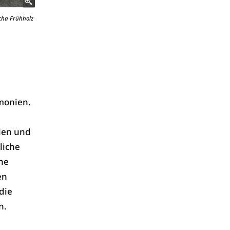
cha Frühholz
emonien.
alen und
liche
he
en
die
n.