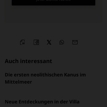
WORD
TEILEN
TEILEN
WHATSAPP
MAILEN
ÜBERSCHRIFT
Auch interessant
ARTIKEL-
Die ersten neolithischen Kanus im
INFOS
Mittelmeer
Neue Entdeckungen in der Villa