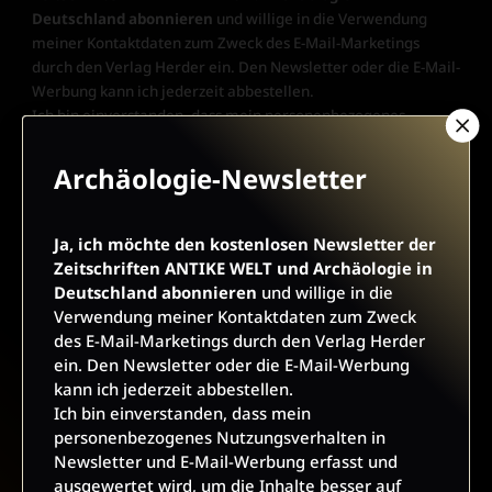
Deutschland abonnieren
und willige in die Verwendung
meiner Kontaktdaten zum Zweck des E-Mail-Marketings
durch den Verlag Herder ein. Den Newsletter oder die E-Mail-
Werbung kann ich jederzeit abbestellen.
Ich bin einverstanden, dass mein personenbezogenes
Nutzungsverhalten in Newsletter und E-Mail-Werbung erfasst
und ausgewertet wird, um die Inhalte besser auf meine
Archäologie-Newsletter
Interessen auszurichten. Über einen Link in Newsletter oder
E-Mail kann ich diese Funktion jederzeit ausschalten.
Weiterführende Informationen finden Sie in unseren
Ja, ich möchte den kostenlosen Newsletter der
Datenschutzhinweisen
.
Zeitschriften ANTIKE WELT und Archäologie in
Deutschland abonnieren
und willige in die
E-Mail
Verwendung meiner Kontaktdaten zum Zweck
des E-Mail-Marketings durch den Verlag Herder
ein. Den Newsletter oder die E-Mail-Werbung
kann ich jederzeit abbestellen.
JETZT ANMELDEN
Ich bin einverstanden, dass mein
personenbezogenes Nutzungsverhalten in
Newsletter und E-Mail-Werbung erfasst und
ausgewertet wird, um die Inhalte besser auf