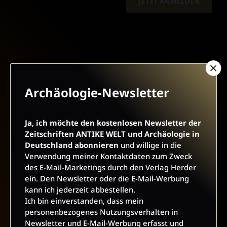
JETZT ANMELDEN
AGB UND WIDERRUFSBELEHRUNG
DATENSCHUTZ
Archäologie-Newsletter
BARRIEREFREIHEIT
IMPRESSUM
Ja, ich möchte den kostenlosen Newsletter der
Zeitschriften ANTIKE WELT und Archäologie in
VERTRAG WIDERRUFEN
Deutschland abonnieren
und willige in die
Verwendung meiner Kontaktdaten zum Zweck
des E-Mail-Marketings durch den Verlag Herder
ABO ONLINE KÜNDIGEN
ein. Den Newsletter oder die E-Mail-Werbung
kann ich jederzeit abbestellen.
Ich bin einverstanden, dass mein
personenbezogenes Nutzungsverhalten in
Newsletter und E-Mail-Werbung erfasst und