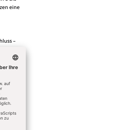
tzen eine
hluss –
verziert,
auf hin
 die
gen alle
ite und
ianz,
phasen
 wäre