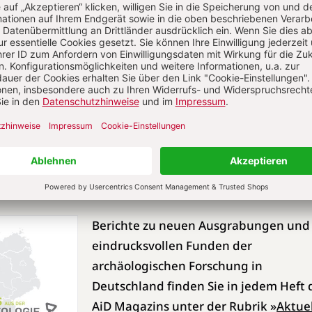
Deckel für metallene Kochgefäße und solche zur
ut. Die Häufung der Funde auf den zwei Grundstücke
weisen.
nkmalamt Berlin
ormiert – immer aktuell!
 den Bundesländern
Berichte zu neuen Ausgrabungen und
eindrucksvollen Funden der
archäologischen Forschung in
Deutschland finden Sie in jedem Heft 
AiD Magazins unter der Rubrik »
Aktue