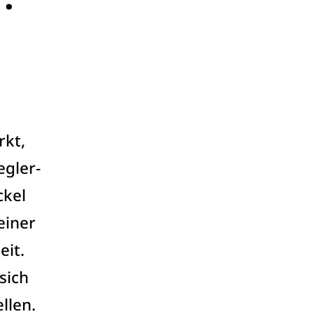
rkt,
egler­
ckel
einer
eit.
sich
llen.