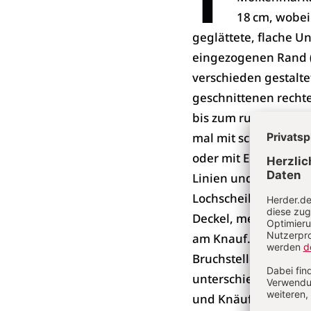
18 cm, wobei 
geglättete, flache U
eingezogenen Rand (
verschieden gestalte
geschnittenen rechte
bis zum runden Scheib
mal mit schrägen und
oder mit Einstichker
Linien und Kerben ko
Lochscheibengriff is
Deckel, meist ringfö
am Knauf. Eindeutig
Bruchstellen lassen 
unterschiedliche R
und Knäufe deuten a