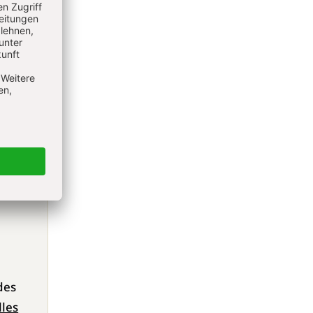
n könnte
des
lles