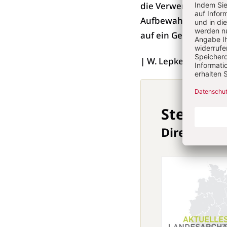
die Verwendung als 
Aufbewahrung von Gl
auf ein Gewerbe hin
| W. Lepke,
Landesde
Stets inf
Direkt aus