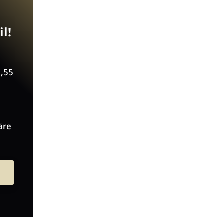
l!
7,55
äre