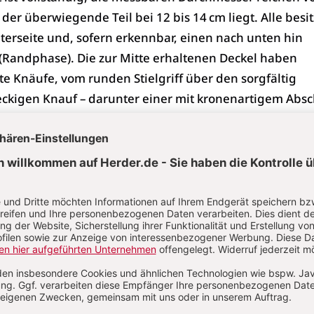
der überwiegende Teil bei 12 bis 14 cm liegt. Alle besi
nterseite und, sofern erkennbar, einen nach unten hin
Randphase). Die zur Mitte erhaltenen Deckel haben
te Knäufe, vom runden Stielgriff über den sorgfältig
ckigen Knauf – darunter einer mit kronenartigem Absc
engriff mit Loch. Acht Deckel sind auf ihrer Oberseite 
 geraden, mal mit strahlenförmigen Ritzlinien zum Kn
ben auf der gesamten Oberfläche. In einem Fall wurden
mbiniert zu einem Stern. Ein unverzierter Deckel mit
t besonders sorgfältig geglättet worden. Rußspuren zei
rmig außen an der Unterseite, teils auch auf der Oberse
e Verwendungszwecke sind bisher unklar. Verrußte
auf lange und vielseitige Nutzung schließen. Große Var
ußspuren, Größen, Dicken und Ausprägungen der Rand
uf mehrere mögliche Funktionen hin. Eine Möglichkeit